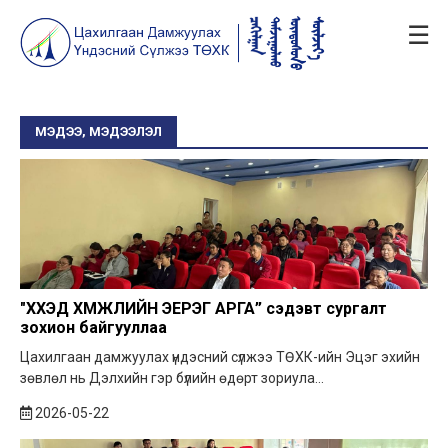
☰
МЭДЭЭ, МЭДЭЭЛЭЛ
"ХҮҮХЭД ХҮМҮҮЖЛИЙН ЭЕРЭГ АРГА” сэдэвт сургалт
зохион байгууллаа
Цахилгаан дамжуулах үндэсний сүлжээ ТӨХК-ийн Эцэг эхийн
зөвлөл нь Дэлхийн гэр бүлийн өдөрт зориула...
2026-05-22