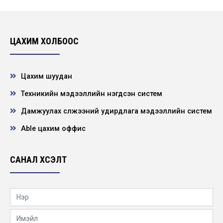
ЦАХИМ ХОЛБООС
Цахим шуудан
Техникийн мэдээллийн нэгдсэн систем
Дамжуулах сүлжээний удирдлага мэдээллийн систем
Able цахим оффис
САНАЛ ХҮСЭЛТ