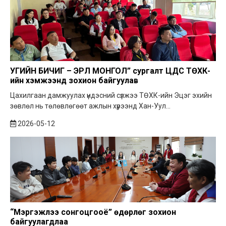
УГИЙН БИЧИГ – ЭРҮҮЛ МОНГОЛ” сургалт ЦДҮС ТӨХК-
ийн хэмжээнд зохион байгуулав
Цахилгаан дамжуулах үндэсний сүлжээ ТӨХК-ийн Эцэг эхийн
зөвлөл нь төлөвлөгөөт ажлын хүрээнд Хан-Уул...
2026-05-12
“Мэргэжлээ сонгоцгооё” өдөрлөг зохион
байгуулагдлаа