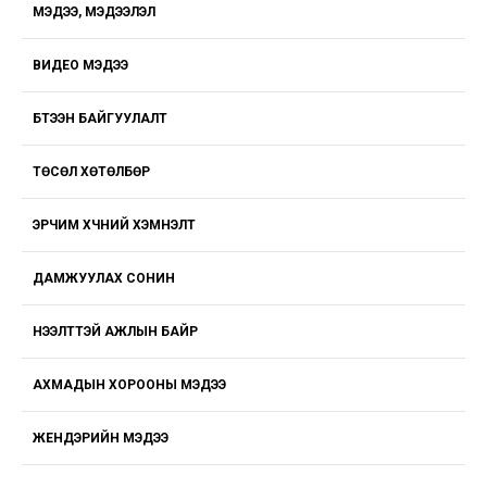
МЭДЭЭ, МЭДЭЭЛЭЛ
ВИДЕО МЭДЭЭ
БҮТЭЭН БАЙГУУЛАЛТ
ТӨСӨЛ ХӨТӨЛБӨР
ЭРЧИМ ХҮЧНИЙ ХЭМНЭЛТ
ДАМЖУУЛАХ СОНИН
НЭЭЛТТЭЙ АЖЛЫН БАЙР
АХМАДЫН ХОРООНЫ МЭДЭЭ
ЖЕНДЭРИЙН МЭДЭЭ