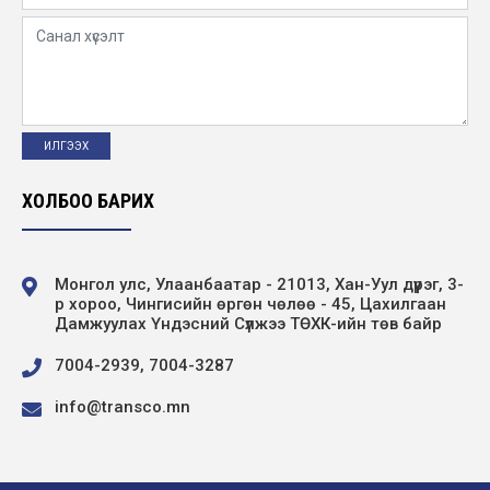
ХОЛБОО БАРИХ
Монгол улс, Улаанбаатар - 21013, Хан-Уул дүүрэг, 3-
р хороо, Чингисийн өргөн чөлөө - 45, Цахилгаан
Дамжуулах Үндэсний Сүлжээ ТӨХК-ийн төв байр
7004-2939, 7004-3287
info@transco.mn