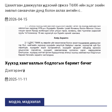
Цахилгаан дамжуулах үндэсний сүлжээ ТӨХК-ийн эцэг эхийн
зөвлөл санаачлан дунд болон ахлах ангийн с...
2026-04-15
Хүүхэд хамгааллын бодлогын баримт бичиг
Дэлгэрэнгүй
2025-11-11
МЭДЭЭ, МЭДЭЭЛЭЛ