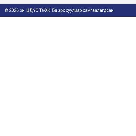
© 2026 он. ЦДҮС ТӨХК. Бүх эрх хуулиар хамгаалагдсан.