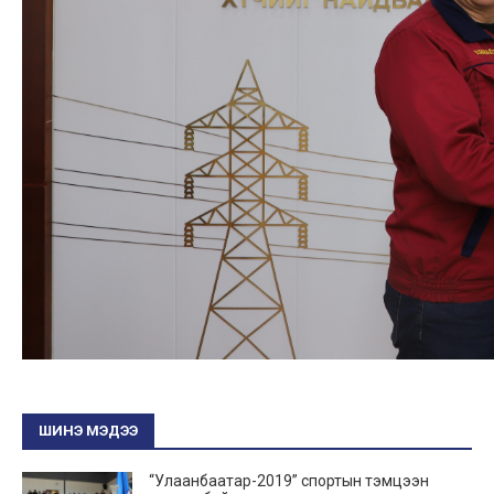
ШИНЭ МЭДЭЭ
“Улаанбаатар-2019” спортын тэмцээн