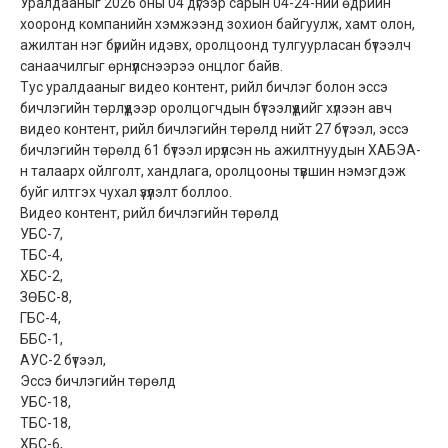
Уралдааныг 2026 оны 04 дүгээр сарын 04-24-ний өдрийн
хооронд компанийн хэмжээнд зохион байгуулж, хамт олон,
ажилтан нэг бүрийн идэвх, оролцоонд тулгуурласан бүтээлч
санаачилгыг өрнүүлснээрээ онцлог байв.
Тус уралдааныг видео контент, рийл бичлэг болон эссэ
бичлэгийн төрлүүдээр оролцогчдын бүтээлүүдийг хүлээн авч
видео контент, рийл бичлэгийн төрөлд нийт 27 бүтээл, эссэ
бичлэгийн төрөлд 61 бүтээл ирүүлсэн нь ажилтнуудын ХАБЭА-
н талаарх ойлголт, хандлага, оролцооны түвшин нэмэгдэж
буйг илтгэх чухал үзүүлэлт боллоо.
Видео контент, рийл бичлэгийн төрөлд
УБС-7,
ТБС-4,
ХБС-2,
ЗӨБС-8,
ГБС-4,
ББС-1,
АУС-2 бүтээл,
Эссэ бичлэгийн төрөлд
УБС-18,
ТБС-18,
ХБС-6,