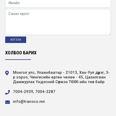
ХОЛБОО БАРИХ
Монгол улс, Улаанбаатар - 21013, Хан-Уул дүүрэг, 3-
р хороо, Чингисийн өргөн чөлөө - 45, Цахилгаан
Дамжуулах Үндэсний Сүлжээ ТӨХК-ийн төв байр
7004-2939, 7004-3287
info@transco.mn