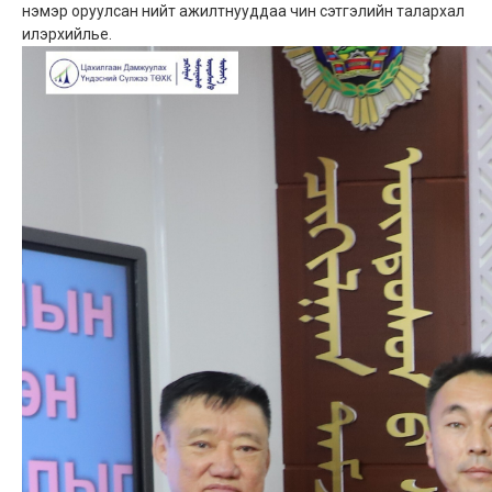
нэмэр оруулсан нийт ажилтнууддаа чин сэтгэлийн талархал
илэрхийлье.