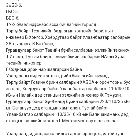
ЗӨБС-6,
ГБС-5,
ББС-6,
ТУ-2 бүтээл ирүүлснээс эссэ бичлэгийн төрөлд:
Тэргүүн байрт Техникийн бодлогын хэлтсийн барилгын
инженер Б.Хонгор, Хоёрдугаар байрт Улаанбаатар салбарын
ЗА-ны дарга В.Батбаяр,
Гуравдугаар байрт Төвийн бүсийн салбарын ээлжийн техникч
Т.Итгэлт, Тусгай байрт Говийн бүсийн салбарын ИА-ны Зураг
төсвийн инженер
Г.Содномцэрэн нар шалгарсан байна.
Уралдааны видео контент, рийл бичлэгийн төрөлд:
Тэргүүн байрт Говийн бүсийн салбарын ХАБЭА-н орон тооны бус
зөвлөл, Хоёрдугаар байрт Улаанбаатар салбарын 110/35/10
кВ-ын Налайх дэд станцын ээлжийн инженер Ж.Тэмүжин,
Гуравдугаар байрт Зүүн-Өмнөд бүсийн салбарын 220/110/35 кВ-
ын Багануур дэд станцын хамт олон, Тусгай байрт
Улаанбаатар салбарын 110/35/10 кВ-ын Баянчандмань дэд
станцын ээлжийн монтёр Г.Мөнхчимэг нар шалгарлаа.
Уралдаанд идэвх, санаачилга гарган оролцож, үнэтэй хувь