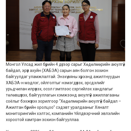
Монгол Улсад жил бүрийн 4 дүгээр сарыг Хөдөлмөрийн аюулгүй
байдал, эрүүл ахуйн (ХАБЭА) сарын аян болгон зохион
байгуулдаг уламжлалтай. Энэхүү аяны хүрээнд ажилтнуудын
ХАБЭА-н мэдлэг, ойлголтыг нэмэгдүүлэх, эрсдэлийг
урьдчилан илрүүлэх, осол гэмтлээс сэргийлэх хандлагыг
төлөвшүүлэх, байгууллагын хэмжээнд аюулгүй ажиллагааны
соёлыг бэхжүүлэх зорилгоор “Хөдөлмөрийн аюулгүй байдал –
Ажилтан бүрийн оролцоо” сэдэвт уралдааныг Хяналт
мониторингийн хэлтэс, компанийн Үйлдвэрчний эвлэлийн
хороотой хамтран зохион байгууллаа.