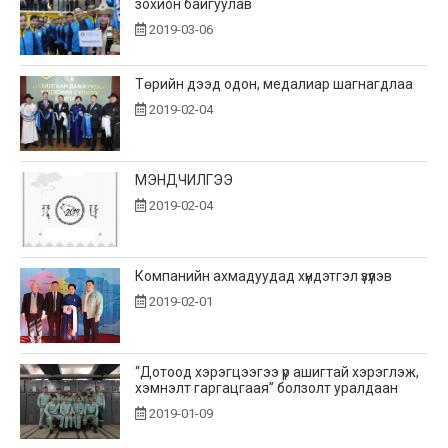
зохион байгуулав
2019-03-06
Төрийн дээд одон, медалиар шагнагдлаа
2019-02-04
МЭНДЧИЛГЭЭ
2019-02-04
Компанийн ахмадуудад хүндэтгэл үзүүлэв
2019-02-01
“Дотоод хэрэгцээгээ үр ашигтай хэрэглэж,
хэмнэлт гаргацгаая” болзолт уралдаан
2019-01-09