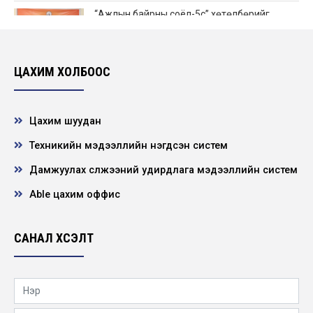
“Ажлын байрны соёл-5с” хөтөлбөрийг
амжилттай хэрэгжүүлсэн 2018 оны ”Шилдэг
Дэд...
2019-01-03
ЦАХИМ ХОЛБООС
Цахим шуудан
Техникийн мэдээллийн нэгдсэн систем
Дамжуулах сүлжээний удирдлага мэдээллийн систем
Able цахим оффис
САНАЛ ХҮСЭЛТ