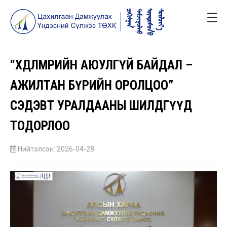
☰
“ХӨДӨЛМӨРИЙН АЮУЛГҮЙ БАЙДАЛ –
АЖИЛТАН БҮРИЙН ОРОЛЦОО”
СЭДЭВТ УРАЛДААНЫ ШИЛДГҮҮД
ТОДОРЛОО
Нийтэлсэн: 2026-04-28