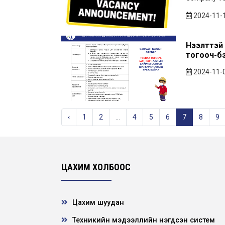
2024-11-
Нээлттэй 
тогооч-б
2024-11-
‹
1
2
...
4
5
6
7
8
9
ЦАХИМ ХОЛБООС
Цахим шуудан
Техникийн мэдээллийн нэгдсэн систем