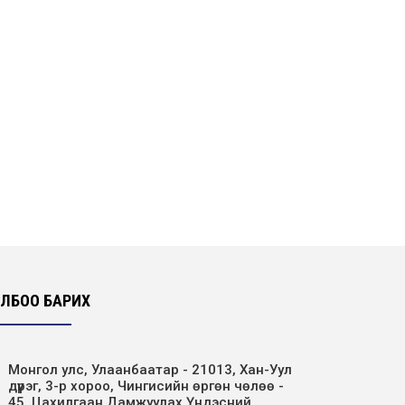
ЛБОО БАРИХ
Монгол улс, Улаанбаатар - 21013, Хан-Уул
дүүрэг, 3-р хороо, Чингисийн өргөн чөлөө -
45, Цахилгаан Дамжуулах Үндэсний