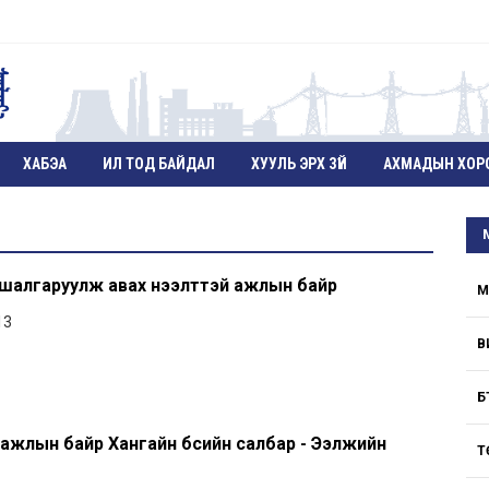
ХАБЭА
ИЛ ТОД БАЙДАЛ
ХУУЛЬ ЭРХ ЗҮЙ
АХМАДЫН ХОР
 шалгаруулж авах нээлттэй ажлын байр
М
13
В
Б
ажлын байр Хангайн бүсийн салбар - Ээлжийн
Т