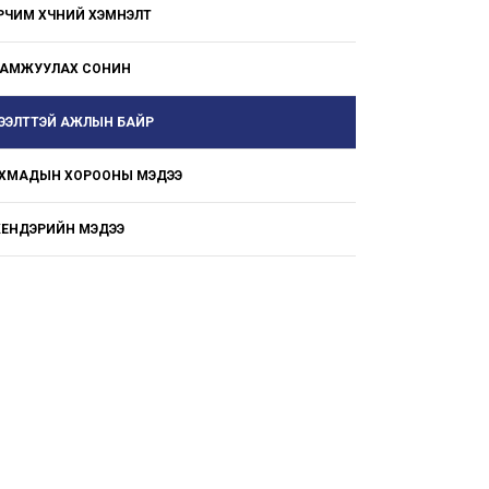
РЧИМ ХҮЧНИЙ ХЭМНЭЛТ
АМЖУУЛАХ СОНИН
ЭЭЛТТЭЙ АЖЛЫН БАЙР
ХМАДЫН ХОРООНЫ МЭДЭЭ
ЕНДЭРИЙН МЭДЭЭ