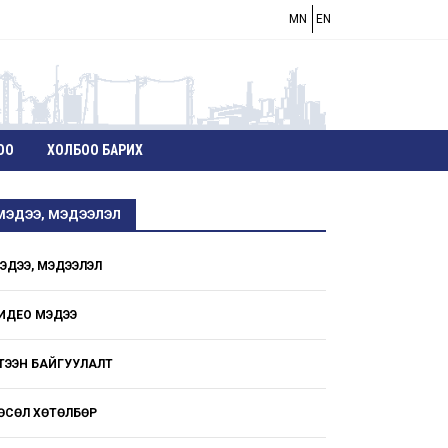
MN
EN
ОО
ХОЛБОО БАРИХ
МЭДЭЭ, МЭДЭЭЛЭЛ
ЭДЭЭ, МЭДЭЭЛЭЛ
ИДЕО МЭДЭЭ
ҮТЭЭН БАЙГУУЛАЛТ
ӨСӨЛ ХӨТӨЛБӨР