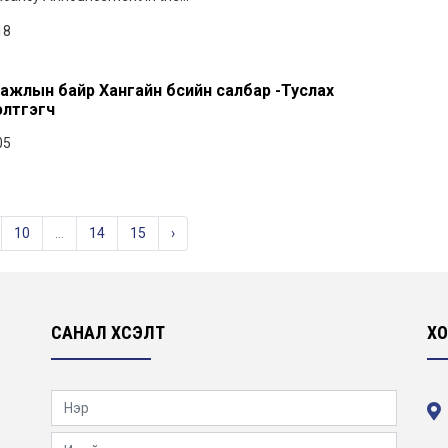
18
ажлын байр Хангайн бүсийн салбар -Туслах
элтгэгч
05
10
...
14
15
›
САНАЛ ХҮСЭЛТ
ХО