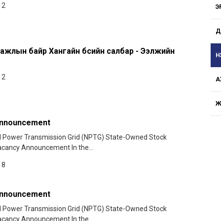
12
Э
Д
ажлын байр Хангайн бүсийн салбар - Ээлжийн
Н
12
А
Ж
announcement
l Power Transmission Grid (NPTG) State-Owned Stock
ancy Announcement In the...
18
announcement
l Power Transmission Grid (NPTG) State-Owned Stock
ancy Announcement In the...