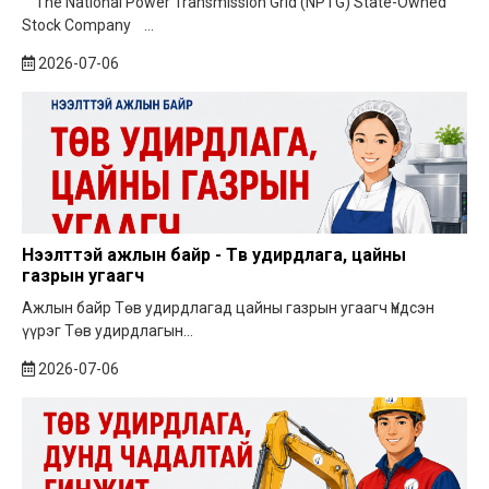
The National Power Transmission Grid (NPTG) State-Owned
Stock Company ...
2026-07-06
Нээлттэй ажлын байр - Төв удирдлага, цайны
газрын угаагч
Ажлын байр Төв удирдлагад цайны газрын угаагч Үндсэн
үүрэг Төв удирдлагын...
2026-07-06