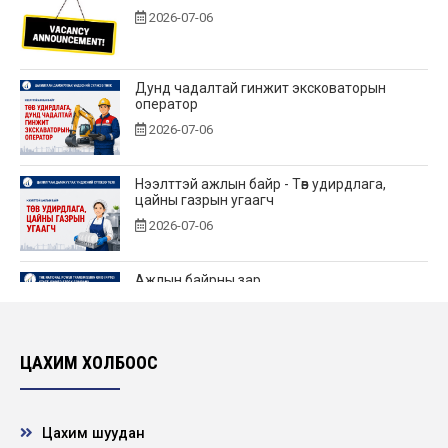
2026-07-06
Дунд чадалтай гинжит эксковаторын
оператор
2026-07-06
Нээлттэй ажлын байр - Төв удирдлага,
цайны газрын угаагч
2026-07-06
Ажлын байрны зар
2026-06-25
ЦАХИМ ХОЛБООС
Нээлттэй ажлын байр - Төв удирдлагад өндөр
үелзлэлийн холбооны инженер
2026-06-22
Цахим шуудан