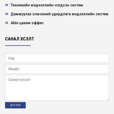
Техникийн мэдээллийн нэгдсэн систем
НЭЭЛТТЭЙ АЖЛЫН БАЙРНЫ СОНГОН
ШАЛГАРУУЛАЛТЫН ЗАР
Дамжуулах сүлжээний удирдлага мэдээллийн систем
2026-06-21
Able цахим оффис
"ХҮҮХЭД ХҮМҮҮЖЛИЙН ЭЕРЭГ АРГА”
сэдэвт сургалт зохион байгууллаа
САНАЛ ХҮСЭЛТ
2026-05-22
Нээлттэй ажлын байр -Төв удирдлага
Барилгын инженер
2026-05-19
УГИЙН БИЧИГ – ЭРҮҮЛ МОНГОЛ” сургалт
ЦДҮС ТӨХК-ийн хэмжээнд зохион
байгуулав
2026-05-12
“Хөдөлмөрийн аюулгүй байдал – Ажилтан
бүрийн оролцоо” сэдэвт уралдааны