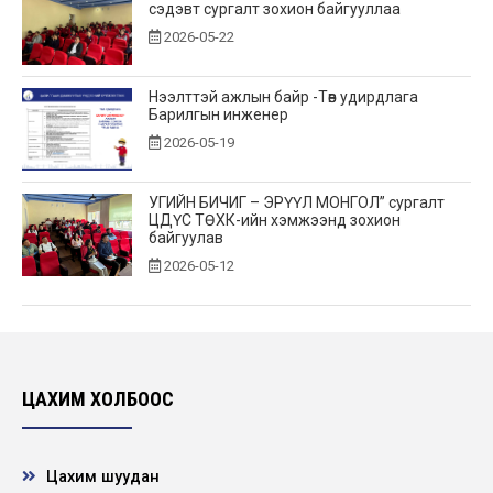
сэдэвт сургалт зохион байгууллаа
2026-05-22
Нээлттэй ажлын байр -Төв удирдлага
Барилгын инженер
2026-05-19
УГИЙН БИЧИГ – ЭРҮҮЛ МОНГОЛ” сургалт
ЦДҮС ТӨХК-ийн хэмжээнд зохион
байгуулав
2026-05-12
“Хөдөлмөрийн аюулгүй байдал – Ажилтан
бүрийн оролцоо” сэдэвт уралдааны
шилдгүүд...
2026-04-28
ЦАХИМ ХОЛБООС
Эрчим хүчний сайд Б.Найдалаа компанийн
үйл ажиллагаатай танилцлаа
Цахим шуудан