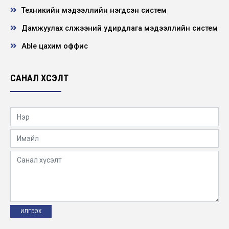
2026-04-21
Техникийн мэдээллийн нэгдсэн систем
Дамжуулах сүлжээний удирдлага мэдээллийн систем
“Алтан Бэрс-2026” корпорацуудын шатрын
аварга шалгаруулах тэмцээнд дэд байр
эзэл...
Able цахим оффис
2026-04-20
САНАЛ ХҮСЭЛТ
Нээлттэй ажлын байр Улаанбаатар салбар
- Суудлын автомашины жолооч
2026-04-16
“Мэргэжлээ сонгоцгооё” өдөрлөг зохион
байгуулагдлаа
2026-04-15
“Мэргэжлээ сонгоцгооё” өдөрлөг зохион
байгуулагдлаа
2026-04-15