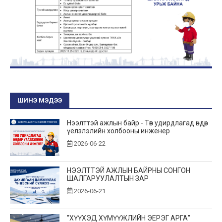
ШИНЭ МЭДЭЭ
Нээлттэй ажлын байр - Төв удирдлагад өндөр
үелзлэлийн холбооны инженер
2026-06-22
НЭЭЛТТЭЙ АЖЛЫН БАЙРНЫ СОНГОН
ШАЛГАРУУЛАЛТЫН ЗАР
2026-06-21
"ХҮҮХЭД ХҮМҮҮЖЛИЙН ЭЕРЭГ АРГА”