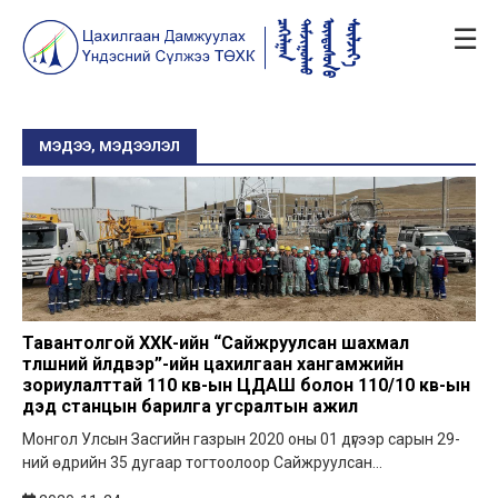
☰
МЭДЭЭ, МЭДЭЭЛЭЛ
Тавантолгой ХХК-ийн “Сайжруулсан шахмал
түлшний үйлдвэр”-ийн цахилгаан хангамжийн
зориулалттай 110 кв-ын ЦДАШ болон 110/10 кв-ын
дэд станцын барилга угсралтын ажил
Монгол Улсын Засгийн газрын 2020 оны 01 дүгээр сарын 29-
ний өдрийн 35 дугаар тогтоолоор Сайжруулсан...