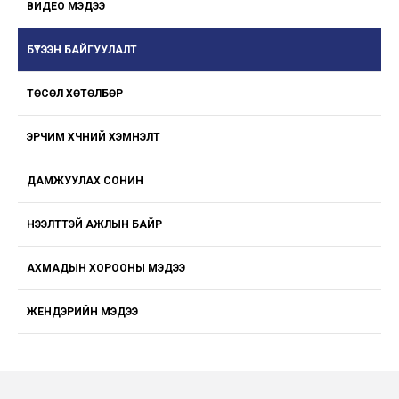
ВИДЕО МЭДЭЭ
БҮТЭЭН БАЙГУУЛАЛТ
ТӨСӨЛ ХӨТӨЛБӨР
ЭРЧИМ ХҮЧНИЙ ХЭМНЭЛТ
ДАМЖУУЛАХ СОНИН
НЭЭЛТТЭЙ АЖЛЫН БАЙР
АХМАДЫН ХОРООНЫ МЭДЭЭ
ЖЕНДЭРИЙН МЭДЭЭ