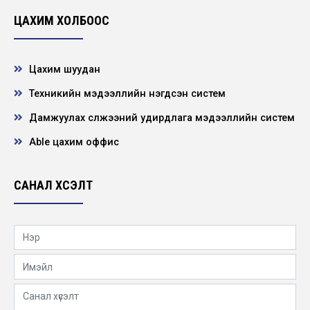
ЦАХИМ ХОЛБООС
Цахим шуудан
Техникийн мэдээллийн нэгдсэн систем
Дамжуулах сүлжээний удирдлага мэдээллийн систем
Able цахим оффис
САНАЛ ХҮСЭЛТ