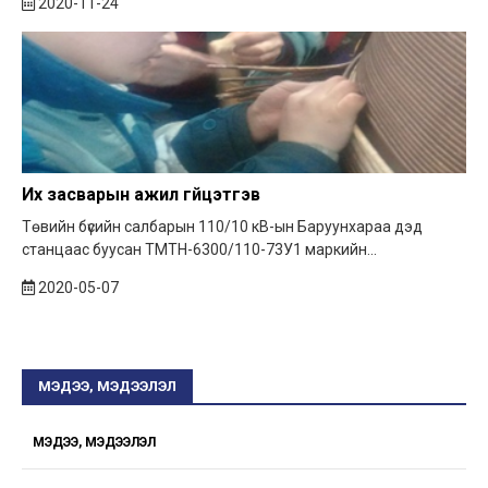
2020-11-24
Их засварын ажил гүйцэтгэв
Төвийн бүсийн салбарын 110/10 кВ-ын Баруунхараа дэд
станцаас буусан ТМТН-6300/110-73У1 маркийн...
2020-05-07
МЭДЭЭ, МЭДЭЭЛЭЛ
МЭДЭЭ, МЭДЭЭЛЭЛ