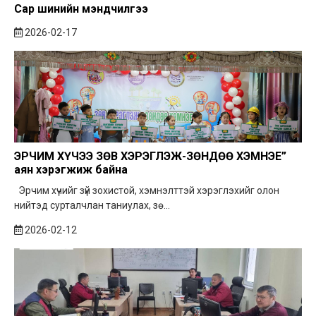
Сар шинийн мэндчилгээ
2026-02-17
ЭРЧИМ ХҮЧЭЭ ЗӨВ ХЭРЭГЛЭЖ-ЗӨНДӨӨ ХЭМНЭЕ”
аян хэрэгжиж байна
Эрчим хүчийг зүй зохистой, хэмнэлттэй хэрэглэхийг олон
нийтэд сурталчлан таниулах, зө...
2026-02-12