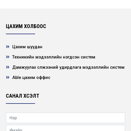
ЦАХИМ ХОЛБООС
Цахим шуудан
Техникийн мэдээллийн нэгдсэн систем
Дамжуулах сүлжээний удирдлага мэдээллийн систем
Able цахим оффис
САНАЛ ХҮСЭЛТ