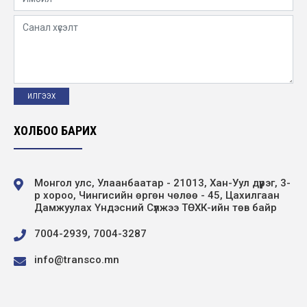
ХОЛБОО БАРИХ
Монгол улс, Улаанбаатар - 21013, Хан-Уул дүүрэг, 3-
р хороо, Чингисийн өргөн чөлөө - 45, Цахилгаан
Дамжуулах Үндэсний Сүлжээ ТӨХК-ийн төв байр
7004-2939, 7004-3287
info@transco.mn