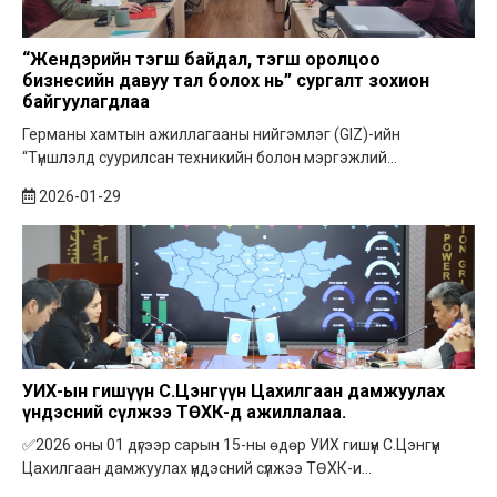
“Жендэрийн тэгш байдал, тэгш оролцоо
бизнесийн давуу тал болох нь” сургалт зохион
байгуулагдлаа
Германы хамтын ажиллагааны нийгэмлэг (GIZ)-ийн
“Түншлэлд суурилсан техникийн болон мэргэжлий...
2026-01-29
УИХ-ын гишүүн С.Цэнгүүн Цахилгаан дамжуулах
үндэсний сүлжээ ТӨХК-д ажиллалаа.
✅2026 оны 01 дүгээр сарын 15-ны өдөр УИХ гишүүн С.Цэнгүүн
Цахилгаан дамжуулах үндэсний сүлжээ ТӨХК-и...