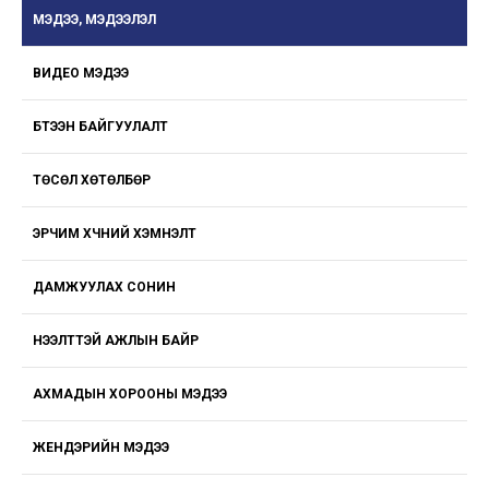
МЭДЭЭ, МЭДЭЭЛЭЛ
ВИДЕО МЭДЭЭ
БҮТЭЭН БАЙГУУЛАЛТ
ТӨСӨЛ ХӨТӨЛБӨР
ЭРЧИМ ХҮЧНИЙ ХЭМНЭЛТ
ДАМЖУУЛАХ СОНИН
НЭЭЛТТЭЙ АЖЛЫН БАЙР
АХМАДЫН ХОРООНЫ МЭДЭЭ
ЖЕНДЭРИЙН МЭДЭЭ