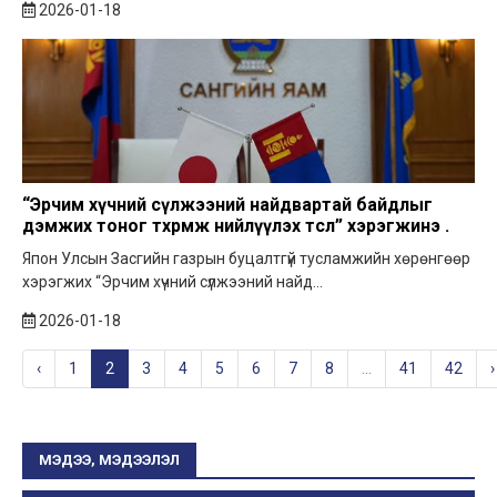
2026-01-18
“Эрчим хүчний сүлжээний найдвартай байдлыг
дэмжих тоног төхөөрөмж нийлүүлэх төсөл” хэрэгжинэ .
Япон Улсын Засгийн газрын буцалтгүй тусламжийн хөрөнгөөр
хэрэгжих “Эрчим хүчний сүлжээний найд...
2026-01-18
‹
1
2
3
4
5
6
7
8
...
41
42
›
МЭДЭЭ, МЭДЭЭЛЭЛ