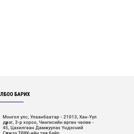
ЛБОО БАРИХ
Монгол улс, Улаанбаатар - 21013, Хан-Уул
дүүрэг, 3-р хороо, Чингисийн өргөн чөлөө -
45, Цахилгаан Дамжуулах Үндэсний
Сүлжээ ТӨХК-ийн төв байр