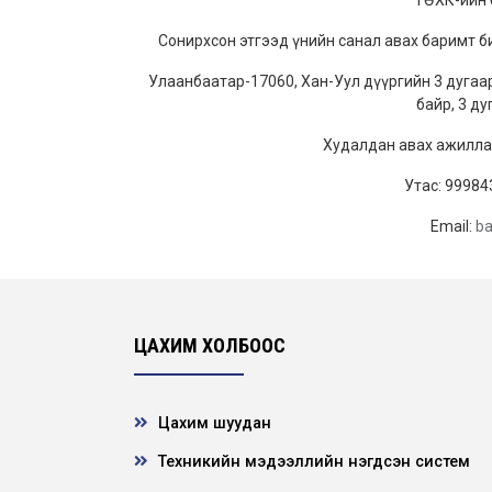
ТӨХК-ийн 
Сонирхсон этгээд үнийн санал авах баримт б
Улаанбаатар-17060, Хан-Уул дүүргийн 3 дугаар
байр, 3 ду
Худалдан авах ажиллаг
Утас: 99984
Email:
b
ЦАХИМ ХОЛБООС
Цахим шуудан
Техникийн мэдээллийн нэгдсэн систем