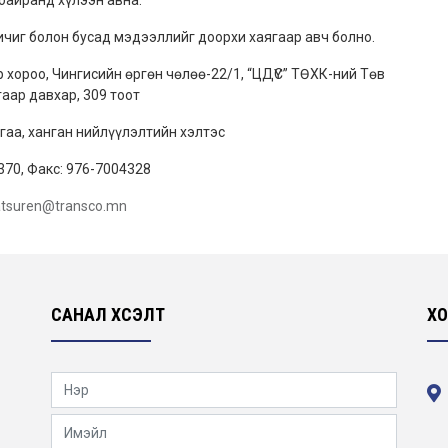
байранд хүлээн авна.
ичиг болон бусад мэдээллийг доорхи хаягаар авч болно.
 хороо, Чингисийн өргөн чөлөө-22/1, “ЦДҮС” ТӨХК-ний Төв
гаар давхар, 309 тоот
аа, ханган нийлүүлэлтийн хэлтэс
370, Факс: 976-7004328
atsuren@transco.mn
САНАЛ ХҮСЭЛТ
ХО