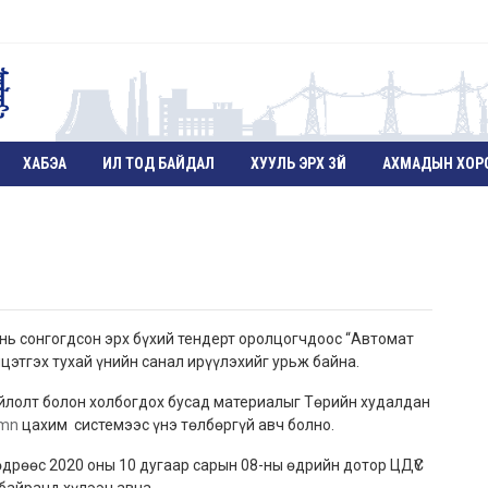
ХАБЭА
ИЛ ТОД БАЙДАЛ
ХУУЛЬ ЭРХ ЗҮЙ
АХМАДЫН ХОР
ь сонгогдсон эрх бүхий тендерт оролцогчдоос “Автомат
этгэх тухай үнийн санал ирүүлэхийг урьж байна.
ойлолт болон холбогдох бусад материалыг Төрийн худалдан
.mn
цахим системээс үнэ төлбөргүй авч болно.
 өдрөөс 2020 оны 10 дугаар сарын 08-ны өдрийн дотор ЦДҮС