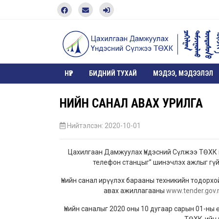
НҮҮР
БИДНИЙ ТУХАЙ
МЭДЭЭ, МЭДЭЭЛЭЛ
ҮНИЙН САНАЛ АВАХ УРИЛГА
Нийтэлсэн: 2020-10-01
Цахилгаан Дамжуулах Үндэсний Сүлжээ ТӨХК н
телефон станцыг” шинэчлэх ажлыг гүйц
Үнийн санал ирүүлэх барааны техникийн тодорх
авах ажиллагааны
www.tender.gov
Үнийн саналыг 2020 оны 10 дугаар сарын 01-ны