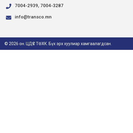
7004-2939, 7004-3287
info@transco.mn
© 2026 он. ЦДҮС ТӨХК. Бүх эрх хуулиар хамгаалагдсан.