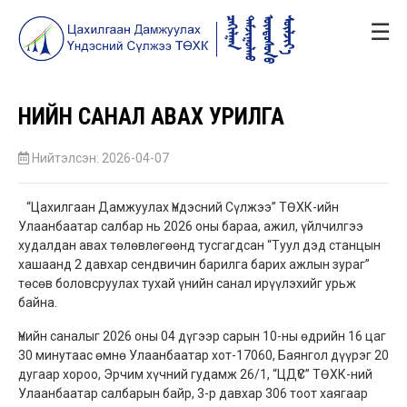
☰
ҮНИЙН САНАЛ АВАХ УРИЛГА
Нийтэлсэн: 2026-04-07
“Цахилгаан Дамжуулах Үндэсний Сүлжээ” ТӨХК-ийн
Улаанбаатар салбар нь 2026 оны бараа, ажил, үйлчилгээ
худалдан авах төлөвлөгөөнд тусгагдсан “Туул дэд станцын
хашаанд 2 давхар сендвичин барилга барих ажлын зураг”
төсөв боловсруулах тухай үнийн санал ирүүлэхийг урьж
байна.
Үнийн саналыг 2026 оны 04 дүгээр сарын 10-ны өдрийн 16 цаг
30 минутаас өмнө Улаанбаатар хот-17060, Баянгол дүүрэг 20
дугаар хороо, Эрчим хүчний гудамж 26/1, “ЦДҮС” ТӨХК-ний
Улаанбаатар салбарын байр, 3-р давхар 306 тоот хаягаар