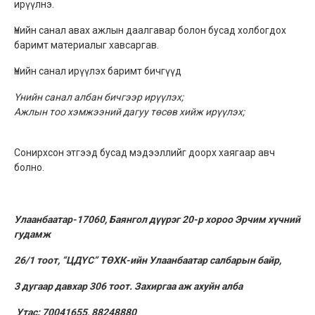
ирүүлнэ.
Үнийн санал авах ажлын даалгавар болон бусад холбогдох
баримт материалыг хавсаргав.
Үнийн санал ирүүлэх баримт бичгүүд
Үнийн санал албан бичгээр ирүүлэх
;
Ажлын тоо хэмжээний дагуу төсөв хийж ирүүлэх
;
Сонирхсон этгээд бусад мэдээллийг доорх хаягаар авч
болно.
Улаанбаатар-17060,
Баянгол дүүрэг 20-р хороо Эрчим хүчний
гудамж
26/1 тоот, “ЦДҮС” ТӨХК-ийн Улаанбаатар салбарын байр,
3 дугаар давхар 306 тоот.
Захиргаа аж ахуйн алба
Утас:
70041655,
88248880