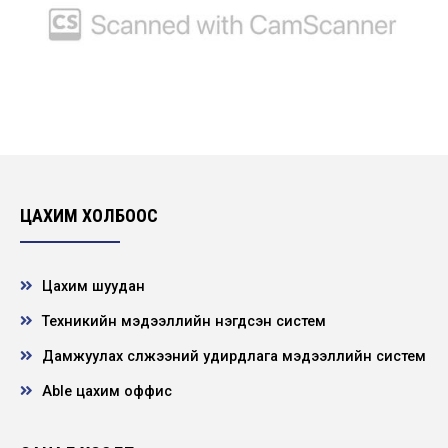
ЦАХИМ ХОЛБООС
Цахим шуудан
Техникийн мэдээллийн нэгдсэн систем
Дамжуулах сүлжээний удирдлага мэдээллийн систем
Able цахим оффис