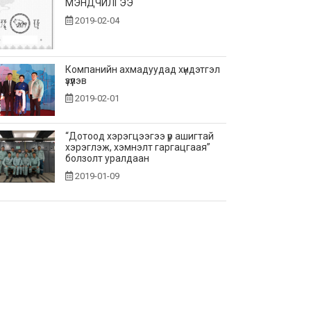
МЭНДЧИЛГЭЭ
2019-02-04
Компанийн ахмадуудад хүндэтгэл
үзүүлэв
2019-02-01
“Дотоод хэрэгцээгээ үр ашигтай
хэрэглэж, хэмнэлт гаргацгаая”
болзолт уралдаан
2019-01-09
“Ажлын байрны соёл-5с”
хөтөлбөрийг амжилттай
хэрэгжүүлсэн 2018 оны ”Шилдэг
Дэд...
2019-01-03
“ЦДҮС” ТӨХК 2018 оны Топ 10