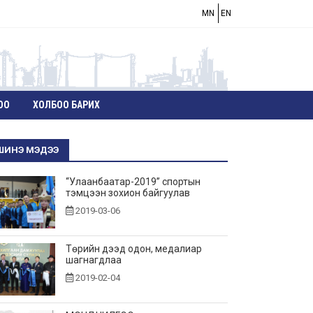
MN
EN
ОО
ХОЛБОО БАРИХ
ШИНЭ МЭДЭЭ
“Улаанбаатар-2019” спортын
тэмцээн зохион байгуулав
2019-03-06
Төрийн дээд одон, медалиар
шагнагдлаа
2019-02-04