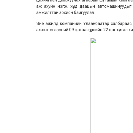
цахилгаан дамжуулах агаарын шугамын хамгаал
аж ахуйн нэгж, хүнд даацын автомашинуудыг
амжилттай зохион байгуулав.
Энэ ажилд компанийн Улаанбаатар салбараас 
ажлыг өглөөний 09 цагаас үдшийн 22 цаг хүртэл хи