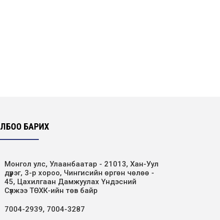
ЦДҮС ТӨХК 40 жилийн ой
2007-12-30
ТЕНДЕРИЙН УРИЛГА
ҮНИЙН САНАЛ АВАХ УРИЛГА
ЛБОО БАРИХ
ҮНИЙН САНАЛ АВАХ УРИЛГА
Монгол улс, Улаанбаатар - 21013, Хан-Уул
дүүрэг, 3-р хороо, Чингисийн өргөн чөлөө -
45, Цахилгаан Дамжуулах Үндэсний
Сүлжээ ТӨХК-ийн төв байр
ҮНИЙН САНАЛ АВАХ УРИЛГА
7004-2939, 7004-3287