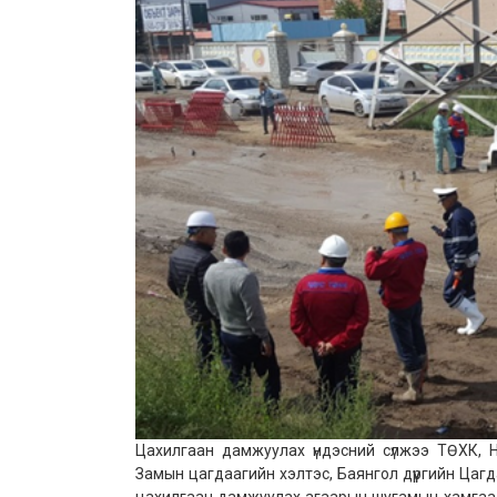
Цахилгаан дамжуулах үндэсний сүлжээ ТӨХК, Н
Замын цагдаагийн хэлтэс, Баянгол дүүргийн Цаг