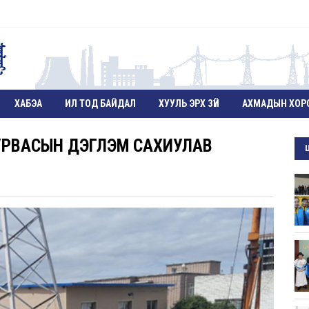
ХАБЭА
ИЛ ТОД БАЙДАЛ
ХУУЛЬ ЭРХ ЗҮЙ
АХМАДЫН ХОР
РВАСЫН ДЭГЛЭМ САХИУЛАВ