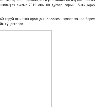
алтын зурваст зөвшөөрөлгүй үйл ажиллагаа явуулж байсан
 шилжүүлэх ажлыг 2019 оны 08 дугаар сарын 15-ны өдөр
60 гаруй ажилтан оролцон чөлөөлсөн газарт хашаа барих
йж гүйцэтгэлээ.