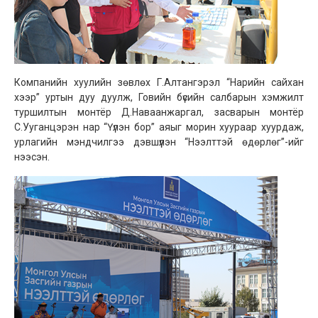
Компанийн хуулийн зөвлөх Г.Алтангэрэл “Нарийн сайхан
хээр” уртын дуу дуулж, Говийн бүсийн салбарын хэмжилт
туршилтын монтёр Д.Наваанжаргал, засварын монтёр
С.Ууганцэрэн нар “Үүлэн бор” аяыг морин хуураар хуурдаж,
урлагийн мэндчилгээ дэвшүүлэн “Нээлттэй өдөрлөг”-ийг
нээсэн.