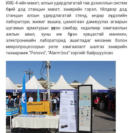
ИХБ-4-ийн макет, алсын удирдлагатай төв дохиоллын систем
бүхий дэд станцын макет, зөөврийн гэрэл, Үйлдвэр дэд
станцын алсын удирдлагатай стенд, өндөр хүчдэлийн
лаборатори, жижиг вышка, цахилгаан дамжуулах агаарын
шугамын арматурын үзүүлэн самбар, хөдөлмөр хамгааллын
ажлын өвөл, зуны иж бүрэн хувцастай манекен,
электроникийн лабораторид ашигладаг механик болон
микропроцессорын реле хамгаалалт шалгах зөөврийн
төхөөрөмж “Ponovo”, “Alarm box” зэргийг байршуулсан.