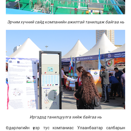
Эрчим хүчний сайд компанийн ажилтай танилцаж байгаа нь
Иргэдэд танилцуулга хийж байгаа нь
Өдөрлөгийн үеэр тус компаниас Улаанбаатар салбарын