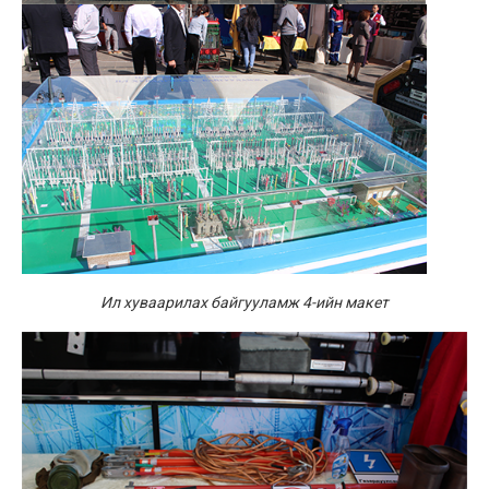
Ил хуваарилах байгууламж 4-ийн макет