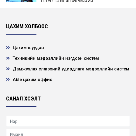
ЦДҮС ТӨХК 40 жилийн ой
2007-12-30
ЦАХИМ ХОЛБООС
ТЕНДЕРИЙН УРИЛГА
Цахим шуудан
Техникийн мэдээллийн нэгдсэн систем
ҮНИЙН САНАЛ АВАХ УРИЛГА
Дамжуулах сүлжээний удирдлага мэдээллийн систем
Able цахим оффис
ҮНИЙН САНАЛ АВАХ УРИЛГА
САНАЛ ХҮСЭЛТ
ҮНИЙН САНАЛ АВАХ УРИЛГА