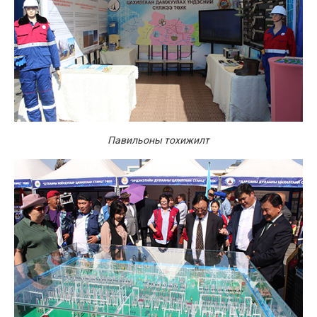
Павильоны тохижилт