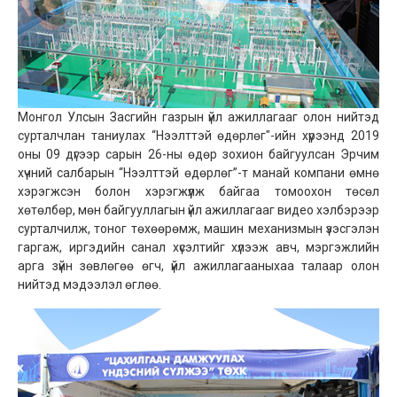
Монгол Улсын Засгийн газрын үйл ажиллагааг олон нийтэд
сурталчлан таниулах “Нээлттэй өдөрлөг"-ийн хүрээнд 2019
оны 09 дүгээр сарын 26-ны өдөр зохион байгуулсан Эрчим
хүчний салбарын “Нээлттэй өдөрлөг”-т манай компани өмнө
хэрэгжсэн болон хэрэгжүүлж байгаа томоохон төсөл
хөтөлбөр, мөн байгууллагын үйл ажиллагааг видео хэлбэрээр
сурталчилж, тоног төхөөрөмж, машин механизмын үзэсгэлэн
гаргаж, иргэдийн санал хүсэлтийг хүлээж авч, мэргэжлийн
арга зүйн зөвлөгөө өгч, үйл ажиллагааныхаа талаар олон
нийтэд мэдээлэл өглөө.