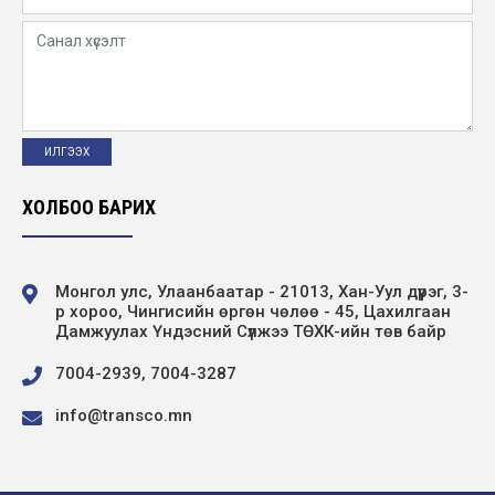
ҮНИЙН САНАЛ АВАХ УРИЛГА
ХОЛБОО БАРИХ
Монгол улс, Улаанбаатар - 21013, Хан-Уул дүүрэг, 3-
р хороо, Чингисийн өргөн чөлөө - 45, Цахилгаан
Дамжуулах Үндэсний Сүлжээ ТӨХК-ийн төв байр
7004-2939, 7004-3287
info@transco.mn