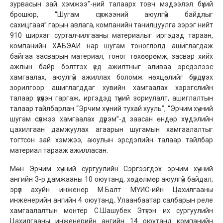
зурвасын зай хэмжээ”-ний талаарх товч мэдээлэл бүхий
брошюр, “Шугам сүлжээний аюулгүй байдлыг
сахицгаая” гарын авлага, компанийн танилцуулга зэрэг нийт
910 ширхэг сурталчилгааны материалыг иргэдэд тараан,
компанийн ХАБЭАИ нар шугам тоноглолд ашиглагдаж
байгаа засварын материал, тоног төхөөрөмж, засвар хийх
ажлын байр бэлтгэх үед ажилтныг аливаа эрсдэлээс
хамгаалах, аюулгүй ажиллах боломж нөхцөлийг бүрдүүлэх
зорилгоор ашиглагддаг хувийн хамгаалах хэрэгслийн
талаар үзүүлэн гаргаж, иргэдэд түүний зориулалт, ашиглалтын
талаар тайлбарлан “Эрчим хүчний тухай хууль”, “Эрчим хүчний
шугам сүлжээ хамгаалах дүрэм”-д заасан өндөр хүчдэлийн
цахилгаан дамжуулах агаарын шугамын хамгаалалтыг
тогтсон зай хэмжээ, аюулын эрсдэлийн талаар тайлбар
материал тарааж ажилласан.
Мөн Эрчим хүчний сургуулийн Сэргээгдэх эрчим хүчний
ангийн 3-р дамжааны 10 оюутанд, хөдөлмөр аюулгүй байдал,
эрүүл ахуйн инженер М.Балт МҮИС-ийн Цахилгааны
инженерийн ангийн 4 оюутанд, Улаанбаатар салбарын реле
хамгаалалтын монтёр С.Шашубек Этүгэн их сургуулийн
Цахилгааны инженерийн ангийн 14 оюутанд компанийн