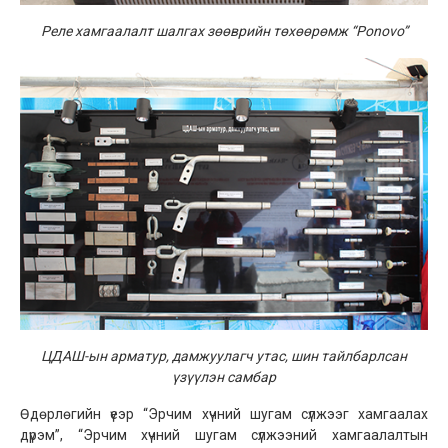
Р
еле хамгаалалт шалга
х
зөөврийн төхөөрөмж “
Ponovo
”
ЦДАШ-ын арматур, дамжуулагч утас, шин тайлбарлсан
үзүүлэн самбар
Өдөрлөгийн үеэр “Эрчим хүчний шугам сүлжээг хамгаалах
дүрэм”, “Эрчим хүчний шугам сүлжээний хамгаалалтын