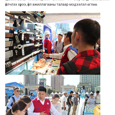
үйлчлэх хүрээ, үйл ажиллагааны талаар мэдээлэл өглөө.