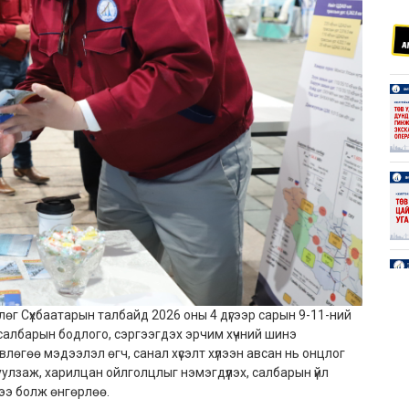
өг Сүхбаатарын талбайд 2026 оны 4 дүгээр сарын 9-11-ний
 салбарын бодлого, сэргээгдэх эрчим хүчний шинэ
лөгөө мэдээлэл өгч, санал хүсэлт хүлээн авсан нь онцлог
улзаж, харилцан ойлголцлыг нэмэгдүүлэх, салбарын үйл
ээ болж өнгөрлөө.