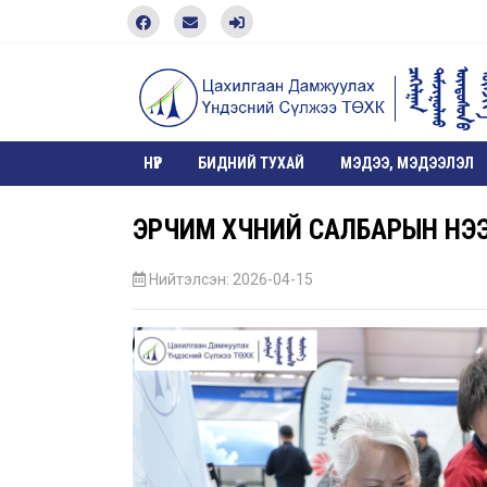
НҮҮР
БИДНИЙ ТУХАЙ
МЭДЭЭ, МЭДЭЭЛЭЛ
ЭРЧИМ ХҮЧНИЙ САЛБАРЫН НЭ
Нийтэлсэн: 2026-04-15