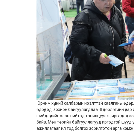
Эрчим хүчний салбарын нээлттэй хаалганы өдөрл
өдрүүдэд зохион байгуулагдлаа. Өдөрлөгийн үеэр
шийдлүүдийг олон нийтэд танилцуулж, иргэдэд зөв
байв. Мөн төрийн байгууллагууд иргэдтэй шууд у
ажиллагааг ил тод болгох зорилготой арга хэмж