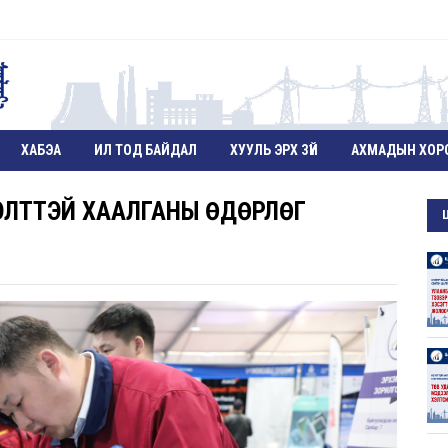
ХАБЭА
ИЛ ТОД БАЙДАЛ
ХУУЛЬ ЭРХ ЗҮЙ
АХМАДЫН ХОР
ЭЛТТЭЙ ХААЛГАНЫ ӨДӨРЛӨГ