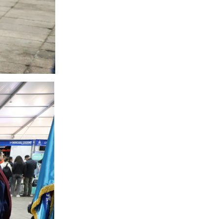
“Хөдөлмөрийн аюулгүй байдал –
Ажилтан бүрийн оролцоо” сэдэвт
уралдааны шилдгүүд...
2026-04-28
Эрчим хүчний сайд Б.Найдалаа
компанийн үйл ажиллагаатай
танилцлаа
2026-04-21
“Алтан Бэрс-2026” корпорацуудын
шатрын аварга шалгаруулах
тэмцээнд дэд байр эзэл...
2026-04-20
Нээлттэй ажлын байр
Улаанбаатар салбар - Суудлын
автомашины жолооч
2026-04-16