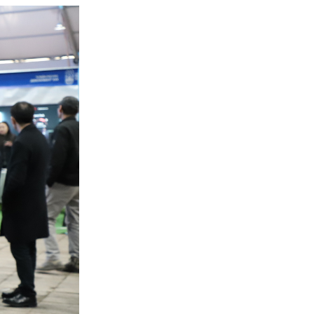
НЭЭЛТТЭЙ АЖЛЫН БАЙРНЫ
СОНГОН ШАЛГАРУУЛАЛТЫН ЗАР
2026-06-21
"ХҮҮХЭД ХҮМҮҮЖЛИЙН ЭЕРЭГ
АРГА” сэдэвт сургалт зохион
байгууллаа
2026-05-22
Нээлттэй ажлын байр -Төв
удирдлага Барилгын инженер
2026-05-19
УГИЙН БИЧИГ – ЭРҮҮЛ МОНГОЛ”
сургалт ЦДҮС ТӨХК-ийн
хэмжээнд зохион байгуулав
2026-05-12