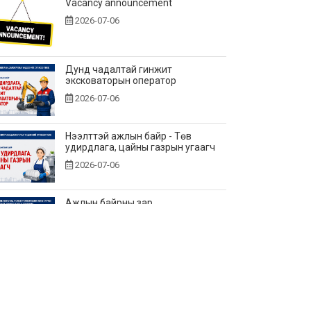
Vacancy announcement
2026-07-06
Дунд чадалтай гинжит
эксковаторын оператор
2026-07-06
Нээлттэй ажлын байр - Төв
удирдлага, цайны газрын угаагч
2026-07-06
Ажлын байрны зар
2026-06-25
Нээлттэй ажлын байр - Төв
удирдлагад өндөр үелзлэлийн
холбооны инженер
2026-06-22