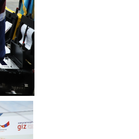
“Мэргэжлээ сонгоцгооё” өдөрлөг
зохион байгуулагдлаа
2026-04-15
“Мэргэжлээ сонгоцгооё” өдөрлөг
зохион байгуулагдлаа
2026-04-15
Эрчим хүчний салбарын нээлттэй
хаалганы өдөрлөг
2026-04-15