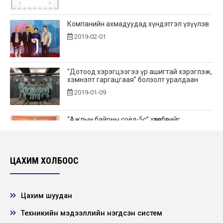
Компанийн ахмадуудад хүндэтгэл үзүүлэв
2019-02-01
“Дотоод хэрэгцээгээ үр ашигтай хэрэглэж,
хэмнэлт гаргацгаая” болзолт уралдаан
2019-01-09
“Ажлын байрны соёл-5с” хөтөлбөрийг
амжилттай хэрэгжүүлсэн 2018 оны
”Шилдэг Дэд...
2019-01-03
ЦАХИМ ХОЛБООС
“ЦДҮС” ТӨХК 2018 оны Топ 10 ажил
2019-01-02
Цахим шуудан
Техникийн мэдээллийн нэгдсэн систем