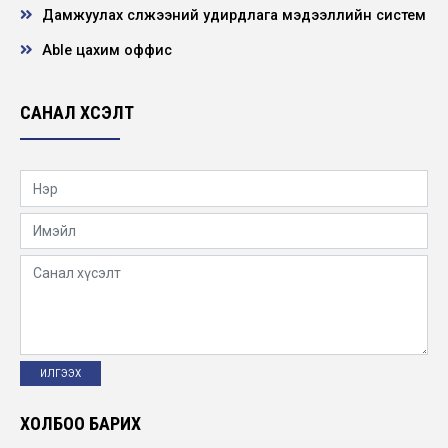
"ЦДҮС" ТӨХК Улаанбаатар салбарын 2018
Дамжуулах сүлжээний удирдлага мэдээллийн систем
оны Топ 10 ажил
2019-01-02
Able цахим оффис
“Хөдөлмөр, нийгмийн зөвшлийн гурван талт
САНАЛ ХҮСЭЛТ
хамтын хэлэлцээрийг хэрэгжүүлэгч байгу...
2019-01-02
ЦДҮС ТӨХК 2018 ОНЫ ТОП 10 АЖИЛ
2019-01-02
ЦДҮС ТӨХК 50 жилийн ой
2018-12-30
ЦДҮС ТӨХК 40 жилийн ой
2007-12-30
ХОЛБОО БАРИХ