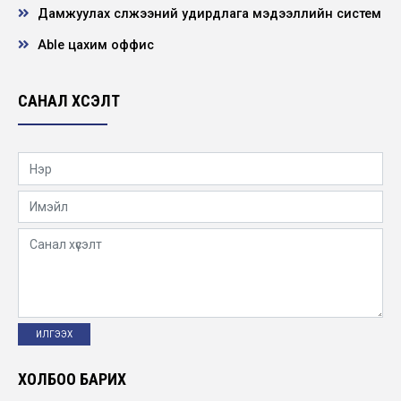
болов
Дамжуулах сүлжээний удирдлага мэдээллийн систем
2019-05-03
Able цахим оффис
Манай волейболын баг хос хүрэл медаль
хүртэв
САНАЛ ХҮСЭЛТ
2019-05-02
110 кв-ын Сүхбаатар агаарын шугамд
тулгуур тэгшлэх ажил хийгдэв
2019-04-01
Төсөл хөтөлбөр
2019-03-20
Хэмжүүр, тоолуурын ажилтнуудын ээлжит
зөвлөгөөн болов
2019-03-13
ХОЛБОО БАРИХ