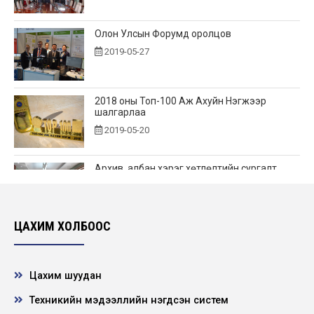
Олон Улсын Форумд оролцов
2019-05-27
2018 оны Топ-100 Аж Ахуйн Нэгжээр
шалгарлаа
2019-05-20
Архив, албан хэрэг хөтлөлтийн сургалт
зохион байгуулав
2019-05-15
ЦАХИМ ХОЛБООС
Хамгаалалтын зурвасын дэглэм сахиулж
ажиллав
2019-05-05
Цахим шуудан
Техникийн мэдээллийн нэгдсэн систем
Үйлдвэрлэл техникийн зөвлөлийн хурал