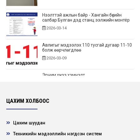
Нээлттэй ажлын байр - Хангайн бүсийн
салбар Булган дэд станц ээлжийн монтёр
2026-03-14
Авлигыг мэдээлэх 110 тусгай дугаар 11-10
болж өөрчлөгдлөө
2026-03-09
Эрчим хүчээ хэмнэлт
2026-02-25
ЦАХИМ ХОЛБООС
Сар шинийн мэндчилгээ
2026-02-17
Цахим шуудан
Техникийн мэдээллийн нэгдсэн систем
ЭРЧИМ ХҮЧЭЭ ЗӨВ ХЭРЭГЛЭЖ-ЗӨНДӨӨ