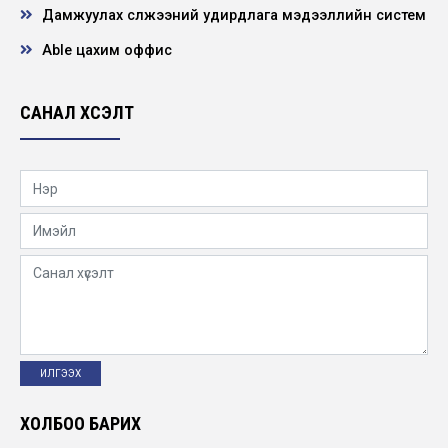
ХЭМНЭЕ” аян хэрэгжиж байна
Дамжуулах сүлжээний удирдлага мэдээллийн систем
2026-02-12
Able цахим оффис
Эмгэнэл
2026-02-10
САНАЛ ХҮСЭЛТ
Нээлттэй ажлын байр - Төв удирдлага,
тусгай зориулалтын машин механизмын
жолооч
2026-02-04
“Жендэрийн тэгш байдал, тэгш оролцоо
бизнесийн давуу тал болох нь” сургалт
зохио...
2026-01-29
Нээлттэй ажлын байр - Улаанбаатар
салбар, сантехникийн слесарь
ХОЛБОО БАРИХ
2026-01-29