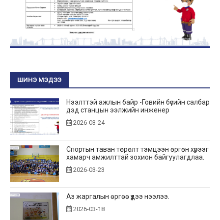
ШИНЭ МЭДЭЭ
Нээлттэй ажлын байр -Говийн бүсийн салбар
дэд станцын ээлжийн инженер
2026-03-24
Спортын таван төрөлт тэмцээн өргөн хүрээг
хамарч амжилттай зохион байгуулагдлаа.
2026-03-23
Аз жаргалын өргөө үүдээ нээлээ.
2026-03-18