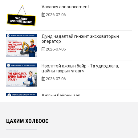
Vacancy announcement
2026-07-06
Дунд чадалтай гинжит эксковаторын
оператор
2026-07-06
Нээлттэй ажлын байр - Төв удирдлага,
цайны газрын угаагч
2026-07-06
Ажлын байрны зар
2026-06-25
ЦАХИМ ХОЛБООС
Нээлттэй ажлын байр - Төв удирдлагад өндөр
үелзлэлийн холбооны инженер
2026-06-22