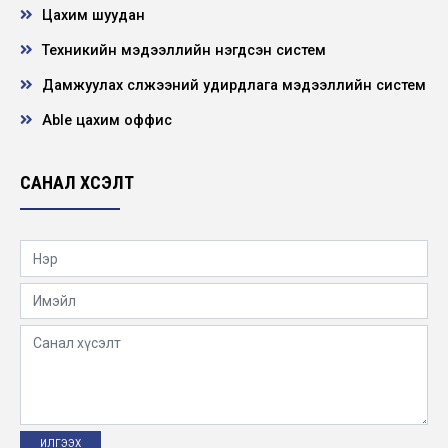
Цахим шуудан
Техникийн мэдээллийн нэгдсэн систем
НЭЭЛТТЭЙ АЖЛЫН БАЙРНЫ СОНГОН
ШАЛГАРУУЛАЛТЫН ЗАР
Дамжуулах сүлжээний удирдлага мэдээллийн систем
2026-06-21
Able цахим оффис
"ХҮҮХЭД ХҮМҮҮЖЛИЙН ЭЕРЭГ АРГА”
сэдэвт сургалт зохион байгууллаа
САНАЛ ХҮСЭЛТ
2026-05-22
Нээлттэй ажлын байр -Төв удирдлага
Барилгын инженер
2026-05-19
УГИЙН БИЧИГ – ЭРҮҮЛ МОНГОЛ” сургалт
ЦДҮС ТӨХК-ийн хэмжээнд зохион
байгуулав
2026-05-12