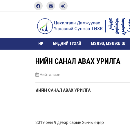
НҮҮР
БИДНИЙ ТУХАЙ
МЭДЭЭ, МЭДЭЭЛЭЛ
ҮНИЙН САНАЛ АВАХ УРИЛГА
Нийтэлсэн:
ҮНИЙН САНАЛ АВАХ УРИЛГА
2019 оны 9 дүгээр сарын 26-ны өдөр