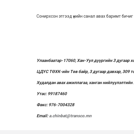
Сонирхсон этгээд үнийн санал авах баримт бичиг
Улаанбаатар-17060, Хан-Уул дүүргийн 3 дугаар х
ЦДҮС ТӨХК-ийн Төв байр, 3 дугаар давхар, 309 т
Худалдан авах ажиллагаа, ханган нийлүүлэлтийн 
Утас: 99187460
Факс: 976-7004
328
Email:
a.chinbat@transco.mn