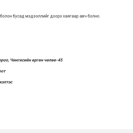
 болон бусад мэдээллийг доорх хаягаар авч болно.
ороо, Чингисийн өргөн чөлөө-45
оот
хэлтэс