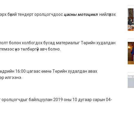
 эрх бүхий тендерт оролцогчдоос
цасны мотоцикл
нийлүүлэх
йлолт болон холбогдох бусад материалыг Төрийн худалдан
емээс үнэ төлбөргүй авч болно.
 өдрийн 16:00 цагаас өмнө Төрийн худалдан авах
р илгээнэ.
т оролцогчдыг байлцуулан 2019 оны 10 дугаар сарын 04-