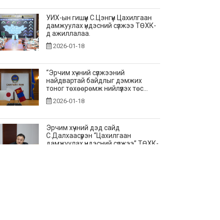
УИХ-ын гишүүн С.Цэнгүүн Цахилгаан
дамжуулах үндэсний сүлжээ ТӨХК-
д ажиллалаа.
2026-01-18
“Эрчим хүчний сүлжээний
найдвартай байдлыг дэмжих
тоног төхөөрөмж нийлүүлэх төс...
2026-01-18
Эрчим хүчний дэд сайд
С.Далхаасүрэн “Цахилгаан
дамжуулах үндэсний сүлжээ” ТӨХК-
и...
2026-01-17
Нээлттэй ажлын байр -
Улаанбаатар салбар, Захиргаа, аж
ахуйн албанд үйлчлэгч
2026-01-16