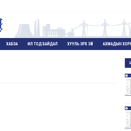
ХАБЭА
ИЛ ТОД БАЙДАЛ
ХУУЛЬ ЭРХ ЗҮЙ
АХМАДЫН ХОР