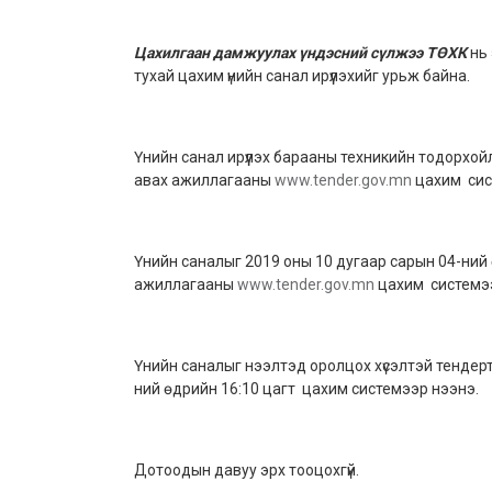
Цахилгаан дамжуулах үндэсний сүлжээ ТӨХК
нь
тухай цахим үнийн санал ирүүлэхийг урьж байна.
Үнийн санал ирүүлэх барааны техникийн тодорхо
авах ажиллагааны
www.tender.gov.mn
цахим сист
Үнийн саналыг 2019 оны 10 дугаар сарын 04-ний
ажиллагааны
www.tender.gov.mn
цахим системээ
Үнийн саналыг нээлтэд оролцох хүсэлтэй тендер
ний өдрийн 16:10 цагт цахим системээр нээнэ.
Дотоодын давуу эрх тооцохгүй.