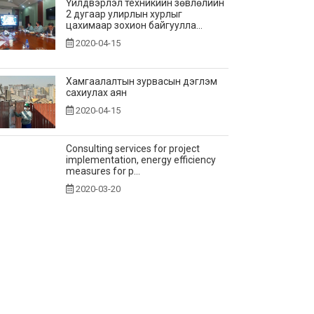
Үйлдвэрлэл техникийн зөвлөлийн
2 дугаар улирлын хурлыг
цахимаар зохион байгуулла...
2020-04-15
Хамгаалалтын зурвасын дэглэм
сахиулах аян
2020-04-15
Consulting services for project
implementation, energy efficiency
measures for p...
2020-03-20
Шинэ коронавирусын эсрэг
хамтдаа
2020-03-11
Хамгаалалтын зурваст ажиллав
2020-02-03