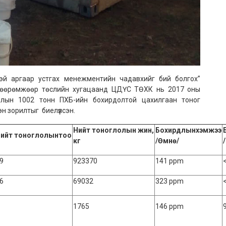
эй аргаар устгах менежментийн чадавхийг бий болгох”
хөөрөмжөөр төслийн хугацаанд ЦДҮС ТӨХК нь 2017 оны
олын 1002 тонн ПХБ-ийн бохирдолтой цахилгаан тоног
эн зорилтыг биелүүлсэн.
Нийт
тоноглолын
жин,
Бохирдлынхэмжээ
ийт
тоноглолынтоо
кг
/Өмнө/
9
923370
141 ppm
6
69032
323 ppm
1765
146 ppm