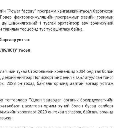
йн “Power factory” программ хангамжийнтөсөл.Хэрэгжсэн
 Повер факторисимуляцийн программыг хэвийн горимын
 дүн шинжилгээний 1 тусгай эрхтэйгээр авч эрчимхүчний
н тавилын тооцоонд тус тус ашиглаж байна.
 аргаар устгах
09/001)” төсөл
улагчийн тухай Стокгольмын конвенцид 2004 онд тал болон
д дэлхий нийтээр Полихлорт Бифенил /ПХБ/ агуулсан тоног
ох, 2028 он гэхэд байгаль орчинд ээлтэй аргаар устгаж
эр тогтоолоор “Удаан задардаг органик бохирдуулагчийн
 хөтөлбөрт цахилгаан эрчим хүчний болон бусад салбарт
рөмжийн хэрэглээг 2020 он гэхэд зогсоож, байгаль орчинд
авьсан.