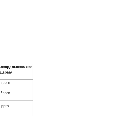
Бохирдлынхэмжээ
/Дараа/
<5ppm
<5ppm
9 ppm