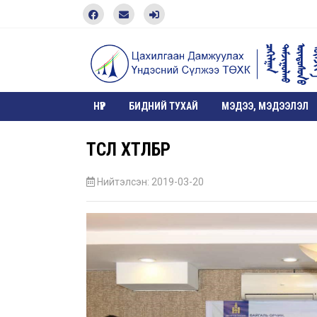
НҮҮР
БИДНИЙ ТУХАЙ
МЭДЭЭ, МЭДЭЭЛЭЛ
ТӨСӨЛ ХӨТӨЛБӨР
Нийтэлсэн: 2019-03-20