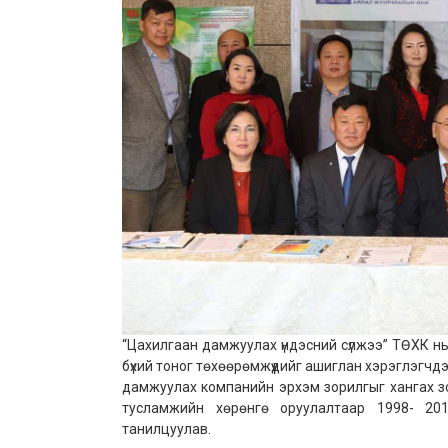
“Цахилгаан дамжуулах үндэсний сүлжээ” ТӨХК нь
бүхий тоног төхөөрөмжүүдийг ашиглан хэрэглэгчдэ
дамжуулах компанийн эрхэм зорилгыг хангах зор
тусламжийн хөрөнгө оруулалтаар 1998- 2014
танилцуулав.