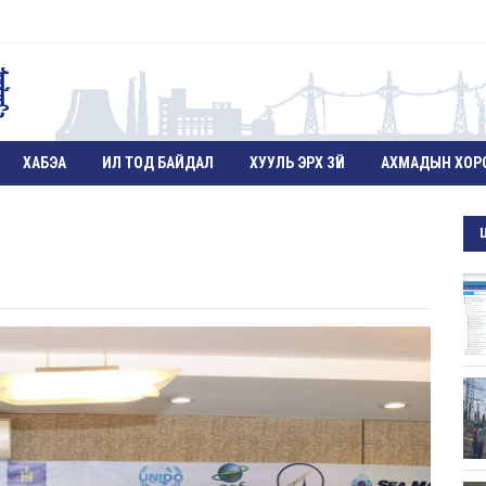
ХАБЭА
ИЛ ТОД БАЙДАЛ
ХУУЛЬ ЭРХ ЗҮЙ
АХМАДЫН ХОР