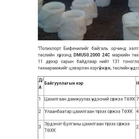
“Полихлорт Бифенилийг байгаль орчинд ээлт
төслийн хүрээнд
DMU50.2000 24C
маркийн тө
11 дүгээр сарын байдлаар нийт 131 тоногл
төхөөрөмжийг цэвэрлэн хоргүйжүүлж, төслийн үндс
Д/
Байгууллагын
нэр
Н
д
1
Цахилгаан дамжуулах үндэсний сүлжээ ТӨХК
7
2
Улаанбаатар цахилгаан түгээх сүлжээ ТӨХК
4
Эрдэнэт-Булганы цахилгаан түгээх сүлжээ
3
2
ТӨХК