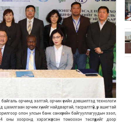
 байгаль орчинд ээлтэй, орчин үеийн дэвшилтэд технологи
д цахилгаан эрчим хүчийг найдвартай, тасралтгүй, үр ашигтай
илгоор олон улсын банк санхүүгийн байгууллагуудын зээл,
 оны хооронд хэрэгжүүлсэн томоохон төслүүдийг доор