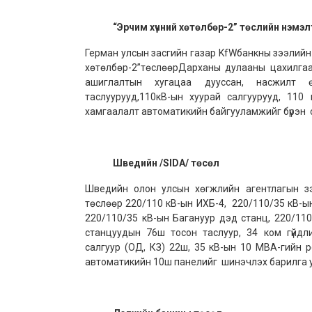
“Эрчим хүчний хөтөлбөр-2” төслийн нэмэл
Герман улсын засгийн газар KfWбанкны зээлийн 
хөтөлбөр-2”төслөөрДарханы дулааны цахилга
ашиглалтын хугацаа дууссан, насжилт ө
таслуурууд,110кВ-ын хуурай салгуурууд, 110
хамгаалалт автоматикийн байгууламжийг бүрэн
Шведийн
/SIDA/
төсөл
Шведийн олон улсын хөгжлийн агентлагын зээ
төслөөр 220/110 кВ-ын ИХБ-4, 220/110/35 кВ-ы
220/110/35 кВ-ын Багануур дэд станц, 220/110
станцуудын 76ш тосон таслуур, 34 ком гүйдл
салгуур (ОД, КЗ) 22ш, 35 кВ-ын 10 МВА-гийн р
автоматикийн 10ш панелийг шинэчлэх барилга у