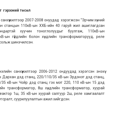
т гэрээний төсөл
санхүүжилтээр 2007-2008 онуудад хэрэгжсэн “Эрчим хүчний
ан станцын 110кВ-ын ХХБ-ийн 40 гаруй жил ашиглагдсан
ндөртэй хуучин тоноглолуудыг буулгаж, 110кВ-ын
 кВ-ын гүйдлийн болон хүчдлийн трансформаторууд, реле
 сольж шинэчилсэн.
лийн санхүүжилтээр 2006-2012 ондуудад хэрэгсэн энэхүү
н Дархан дэд станц, 220/110/35 кВ-ын Эрдэнэт дэд станц,
/35 кВ-ын Чойр дэд станц гэх мэт 220, 110 кВ-ын 15 дэд
ийн трансформатор, 8ш хүчдлийн трансформатор, хуурай
еактор 1ш, 35 кВ-ын хуурай салгуур 2ш, реле хамгаалалт
гсралт, суурилуулалтын ажил хийгдсэн.