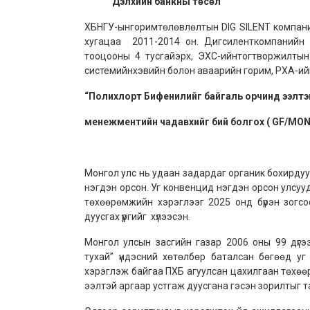
Дэлхийн банкны төсөл
ХБНГУ-ынгоримтөлөвлөлтын DIG SILENT компани
хугацаа 2011-2014 он. Дигсиленткомпанийн
тооцооны 4 тусгайэрх, ЭХС-ийнтогтворжилтын
системийнхэвийн болон аваарийн горим, РХА-ий
“Полихлорт Бифенилийг байгаль орчинд ээлтэй
менежментийн чадавхийг бий болгох ( GF/MON/
Монгол улс нь удаан задардаг органик бохирду
нэгдэн орсон. Уг конвенцид нэгдэн орсон улсуу
төхөөрөмжийн хэрэглээг 2025 онд бүрэн зогсо
дуусгах үүргийг хүлээсэн.
Монгол улсын засгийн газар 2006 оны 99 дүгэ
тухай” үндэсний хөтөлбөр баталсан бөгөөд уг
хэрэглэж байгаа ПХБ агуулсан цахилгаан төхөө
ээлтэй аргаар устгаж дуусгана гэсэн зорилтыг т