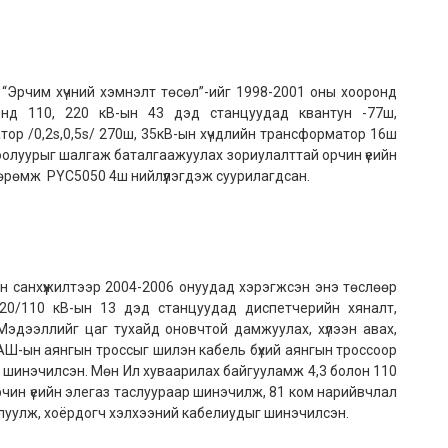
“Эрчим хүчний хэмнэлт төсөл”-ийг 1998-2001 оны хооронд
энд 110, 220 кВ-ын 43 дэд станцуудад квантун -77ш,
тор /0,2s,0,5s/ 270ш, 35кВ-ын хүчдлийн трансформатор 16ш
оолуурыг шалгаж баталгаажуулах зориулалттай орчин үеийн
өөрөмж PYC5050 4ш нийлүүлэгдэж суурилагдсан.
н санхүүжилтээр 2004-2006 онуудад хэрэгжсэн энэ төслөөр
 220/110 кВ-ын 13 дэд станцуудад диспетчерийн хяналт,
эдээллийг цаг тухайд оновчтой дамжуулах, хүлээн авах,
ДАШ-ын аянгын троссыг шилэн кабель бүхий аянгын троссоор
эн шинэчилсэн. Мөн Ил хуваарилах байгууламж 4,3 болон 110
рчин үеийн элегаз таслуураар шинэчилж, 81 ком нарийвчлал
луулж, хоёрдогч хэлхээний кабелиудыг шинэчилсэн.