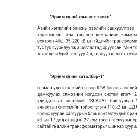
“
Эрчим хүчний хэмнэлт төсөл
”
Азийн хөгжлийн банкны зээлийн санхүүжилтээр 
хэрэгжүүлсэн. Энэ төслөөр компанийн хэмжэ
вектрон-46ш, 35-220 кВ-ын гүйдлийн трансформа
тус тус суурилуулж ашиглалтад оруулсан. Мөн т
технологи бүхий тоолуур 4ш, тоолуур шалгах төх
“Эрчим хүчний хөтөлбөр-1”
Герман улсын засгийн газар KfW банкны зээлий
дамжуулах сүлжээний нэгдсэн систем үүсгэгч
удирдлагын системийг /SCADA/ байгуулсан. М
хяналтын системийн тойрог үүсгэгч 110 кВ-ын Ц
солих, хуурай салгуурын блок контактуудыг бүр
кВ-ын 17 дэд станцын 27 ком тосон таслуурыг о
сайтай гүйдлийн трансформаторыг шинээр суури