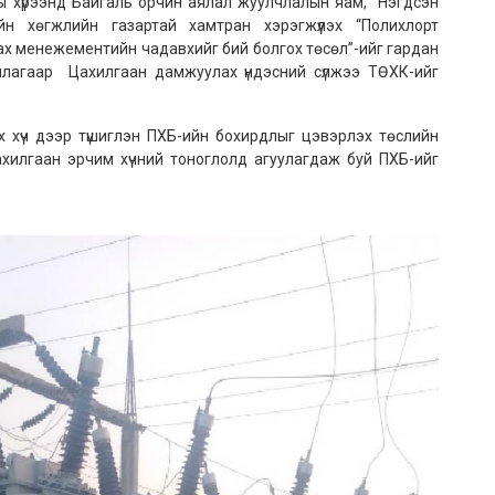
ны хүрээнд Байгаль орчин аялал жуулчлалын яам, Нэгдсэн
йн хөгжлийн газартай хамтран хэрэгжүүлэх “Полихлорт
ах менежементийн чадавхийг бий болгох төсөл”-ийг гардан
ууллагаар Цахилгаан дамжуулах үндэсний сүлжээ ТӨХК-ийг
 хүч дээр түшиглэн ПХБ-ийн бохирдлыг цэвэрлэх төслийн
хилгаан эрчим хүчний тоноглолд агуулагдаж буй ПХБ-ийг