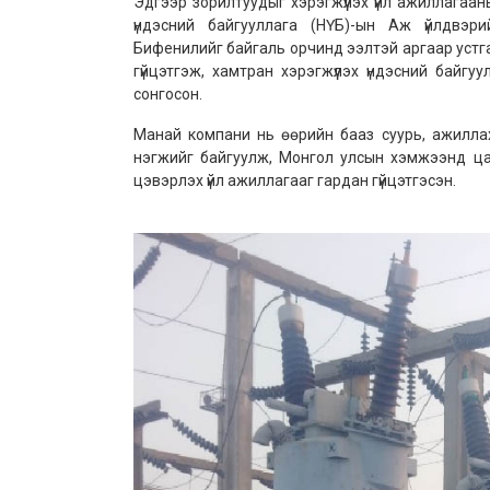
Эдгээр зорилтуудыг хэрэгжүүлэх үйл ажиллагаа
үндэсний байгууллага (НҮБ)-ын Аж үйлдвэри
Бифенилийг байгаль орчинд ээлтэй аргаар устг
гүйцэтгэж, хамтран хэрэгжүүлэх үндэсний байг
сонгосон.
Манай компани нь өөрийн бааз суурь, ажиллах
нэгжийг байгуулж, Монгол улсын хэмжээнд ца
цэвэрлэх үйл ажиллагааг гардан гүйцэтгэсэн.