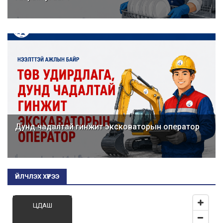
Дунд чадалтай гинжит эксковаторын оператор
ҮЙЛЧЛЭХ ХҮРЭЭ
ЦДАШ