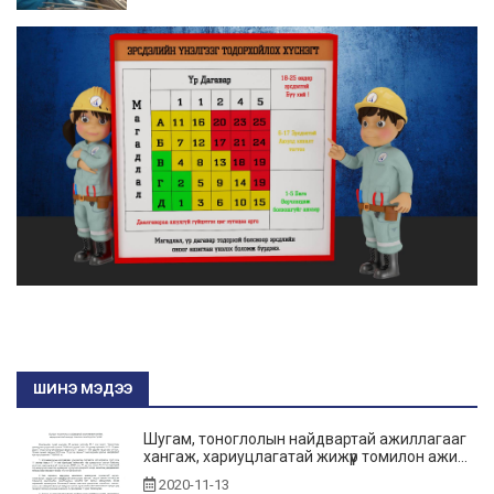
ШИНЭ МЭДЭЭ
Шугам, тоноглолын найдвартай ажиллагааг
хангаж, хариуцлагатай жижүүр томилон ажи...
2020-11-13