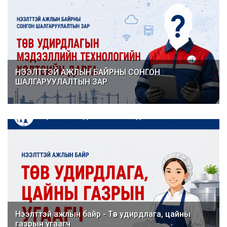
НЭЭЛТТЭЙ АЖЛЫН БАЙРНЫ СОНГОН
ШАЛГАРУУЛАЛТЫН ЗАР
Нээлттэй ажлын байр - Төв удирдлага, цайны
газрын угаагч