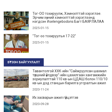
Тог-ОО тохируулж, Хэмнэлттэй хэрэглэе.
Эрчим хүчний хэмнэлттэй хэрэглээнд
нэгдсэн #selengebodons Багт БАЯРЛАЛАА
2025-01-15
"Тог-оо тохируулъя 17-22"
2025-01-15
БҮТЭЭН БАЙГУУЛАЛТ
Тавантолгой ХХК-ийн “Сайжруулсан шахмал
түлшний үйлдвэр”-ийн цахилгаан хангамжийн
зориулалттай 110 кв-ын ЦДАШ болон 110/10
кв-ын дэд станцын барилга угсралтын ажил
2020-11-24
Их засварын ажил гүйцэтгэв
2020-09-28