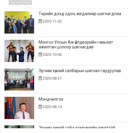
Төрийн дээд одон, медалиар шагнагдлаа
2020-11-02
Монгол Улсын Аж үйлдвэрийн гавьяат
ажилтан цолоор шагнагдав
2020-10-06
Эрчим хүчний салбарын шагнал гардуулав
2020-08-21
Мэндчилгээ
2020-08-14
Эрчим хүчний сайд компанийн ажилтай
танилцав