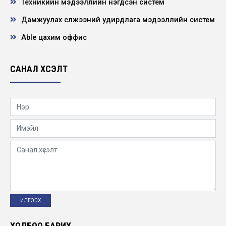
Техникийн мэдээллийн нэгдсэн систем
Эрүүл мэндийн үзлэг, шинжилгээнд хамрууллаа
Дамжуулах сүлжээний удирдлага мэдээллийн систем
2020-07-24
Able цахим оффис
“Амьдрал бэлэглэе” аян
САНАЛ ХҮСЭЛТ
2020-07-24
Эрчим хүчний салбарын ажил мэргэжлийн
лавлах, стандарт боловсруулах ажил
хийгдэж...
2020-07-24
Мэндчилгээ
2020-07-10
Болзолт уралдаан зарлав
2020-06-19
ХОЛБОО БАРИХ