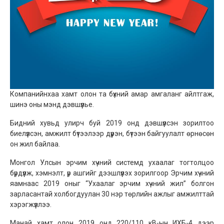
Компанийнхаа хамт олон та бүхний амар амгаланг айлтгаж,
шинэ оны мэнд дэвшүүлье.
Бидний хувьд улирч буй 2019 онд дэвшүүлсэн зорилтоо
биелүүлсэн, амжилт бүтээлээр дүүрэн, бүтээн байгуулалт өрнөсөн
он жил байлаа.
Монгол Улсын эрчим хүчний системд ухаалаг тогтолцоо
бүрдүүлж, хэмнэлт, үр ашгийг дээшлүүлэх зорилгоор Эрчим хүчний
яамнаас 2019 оныг “Ухаалаг эрчим хүчний жил” болгон
зарласантай холбогдуулан 30 нэр төрлийн ажлыг амжилттай
хэрэгжүүллээ.
Манай хамт олон 2019 онд 220/110 кВ-ын ИХБ-4 дээр