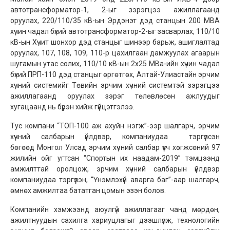
автотрансформатор-1, 2-ыг зэрэгцээ ажиллагаанд
оруулах, 220/110/35 кВ-ын Эрдэнэт дэд станцын 200 МВА
хүчин чадал бүхий автотрансформатор-2-ыг засварлах, 110/10
кВ-ын Хүчит шонхор дэд станцыг шинээр барьж, ашиглалтад
оруулах, 107, 108, 109, 110-р цахилгаан дамжуулах агаарын
шугамын утас солих, 110/10 кВ-ын 2x25 МВа-ийн хүчин чадал
бүхий ПРП-110 дэд станцыг өргөтгөх, Алтай-Улиастайн эрчим
хүчний системийг Төвийн эрчим хүчний системтэй зэрэгцээ
ажиллагаанд оруулах зэрэг төлөвлөсөн ажлуудыг
хугацаанд нь бүрэн хийж гүйцэтгэлээ.
Тус компани “ТОП-100 аж ахуйн нэгж”-ээр шалгарч, эрчим
хүчний салбарын үйлдвэр, компаниудаа тэргүүлсэн
бөгөөд Монгол Улсад эрчим хүчний салбар үүсч хөгжсөний 97
жилийн ойг угтсан “Спортын их наадам-2019” тэмцээнд
амжилттай оролцож, эрчим хүчний салбарын үйлдвэр
компаниудаа тэргүүлэн, “Үнэмлэхүй аварга баг”-аар шалгарч,
өмнөх амжилтаа бататган цомын эзэн болов.
Компанийн хэмжээнд аюулгүй ажиллагааг чанд мөрдөн,
ажилтнуудын сахилга хариуцлагыг дээшлүүлж, технологийн