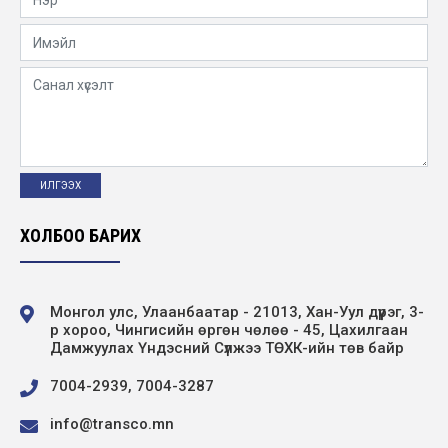
Барилгын инженер
2026-05-19
УГИЙН БИЧИГ – ЭРҮҮЛ МОНГОЛ” сургалт
ЦДҮС ТӨХК-ийн хэмжээнд зохион
байгуулав
2026-05-12
“Хөдөлмөрийн аюулгүй байдал – Ажилтан
бүрийн оролцоо” сэдэвт уралдааны
шилдгүүд...
ХОЛБОО БАРИХ
2026-04-28
Монгол улс, Улаанбаатар - 21013, Хан-Уул дүүрэг, 3-
р хороо, Чингисийн өргөн чөлөө - 45, Цахилгаан
Дамжуулах Үндэсний Сүлжээ ТӨХК-ийн төв байр
7004-2939, 7004-3287
info@transco.mn