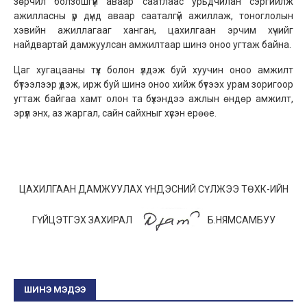
зөрчил болзошгүй аваар саатлаас урьдчилан сэргийлж
ажилласны үр дүнд аваар сааталгүй ажиллаж, тоноглолын
хэвийн ажиллагааг ханган, цахилгаан эрчим хүчийг
найдвартай дамжуулсан амжилтаар шинэ оноо угтаж байна.
Цаг хугацааны түүх болон үлдэж буй хуучин оноо амжилт
бүтээлээр үдэж, ирж буй шинэ оноо хийж бүтээх урам зоригоор
угтаж байгаа хамт олон та бүхэндээ ажлын өндөр амжилт,
эрүүл энх, аз жаргал, сайн сайхныг хүсэн ерөөе.
ЦАХИЛГААН ДАМЖУУЛАХ ҮНДЭСНИЙ СҮЛЖЭЭ ТӨХК-ИЙН
ГҮЙЦЭТГЭХ ЗАХИРАЛ
Б.НЯМСАМБУУ
ШИНЭ МЭДЭЭ