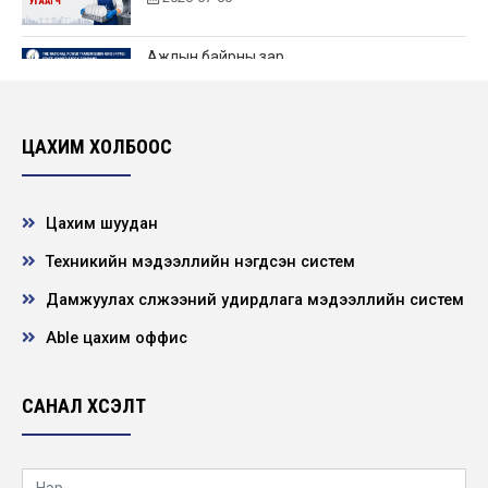
Ажлын байрны зар
2026-06-25
ЦАХИМ ХОЛБООС
Нээлттэй ажлын байр - Төв удирдлагад
өндөр үелзлэлийн холбооны инженер
2026-06-22
Цахим шуудан
Техникийн мэдээллийн нэгдсэн систем
НЭЭЛТТЭЙ АЖЛЫН БАЙРНЫ СОНГОН
ШАЛГАРУУЛАЛТЫН ЗАР
Дамжуулах сүлжээний удирдлага мэдээллийн систем
2026-06-21
Able цахим оффис
"ХҮҮХЭД ХҮМҮҮЖЛИЙН ЭЕРЭГ АРГА”
сэдэвт сургалт зохион байгууллаа
САНАЛ ХҮСЭЛТ
2026-05-22
Нээлттэй ажлын байр -Төв удирдлага