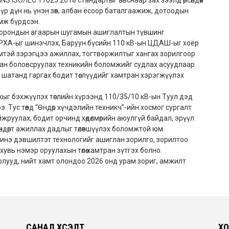
S ISO/IEC 17025:2018 стандартыг авснаар зах зээлд өрсөлдөх
 дүн нь үнэн зөв, албан ёсоор баталгаажиж, дотоодын
омж бүрдсэн.
хоорондын агаарын шугамын ашиглалтын түвшинг
 РХА-ыг шинэчлэх, Баруун бүсийн 110 кВ-ын ЦДАШ-ыг хоёр
стемтэй зэрэгцээ ажиллах, тогтворжилтыг хангах зорилгоор
ан боловсруулах техникийн боломжийг судлах асуудлаар
шатанд гаргах бодит төслүүдийг хамтран хэрэгжүүлэх
ыг бэхжүүлэх төслийн хүрээнд 110/35/10 кВ-ын Туул дэд
э. Тус төвд “Өндөр хүчдэлийн техникч”-ийн хосмог сургалт
руулах, бодит орчинд хөдөлмөрийн аюулгүй байдал, эрүүл
өндөрт ажиллах дадлыг төлөвшүүлэх боломжтой юм.
инэ дэвшилтэт технологийг ашиглан зорилго, зорилтоо
увь нэмэр оруулахын төлөө хамтран зүтгэх болно.
лууд, нийт хамт олондоо 2026 онд урам зориг, амжилт
САНАЛ ХҮСЭЛТ
ХО