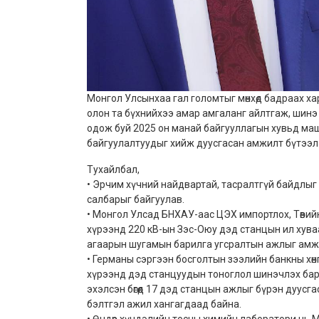
Монгол Улсынхаа гал голомтыг мөнхөд бадраах ха
олон та бүхнийхээ амар амгаланг айлтгаж, шинэ
одож буй 2025 он манай байгууллагын хувьд маш
байгуулалтуудыг хийж дуусгасан амжилт бүтээл
Тухайлбал,
• Эрчим хүчний найдвартай, тасралтгүй байдлыг
салбарыг байгуулав.
• Монгол Улсад БНХАУ-аас ЦЭХ импортлох, Төвий
хүрээнд 220 кВ-ын Зэс-Оюу дэд станцын ил хув
агаарын шугамын барилга угсралтын ажлыг амжи
• Германы сэргээн босголтын зээлийн банкны хөн
хүрээнд дэд станцуудын тоноглол шинэчлэх бари
эхэлсэн бөгөөд 17 дэд станцын ажлыг бүрэн дуусг
бэлтгэл ажил хангагдаад байна.