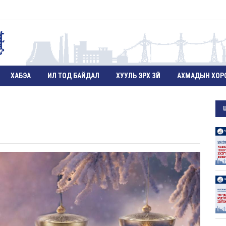
ХАБЭА
ИЛ ТОД БАЙДАЛ
ХУУЛЬ ЭРХ ЗҮЙ
АХМАДЫН ХОР