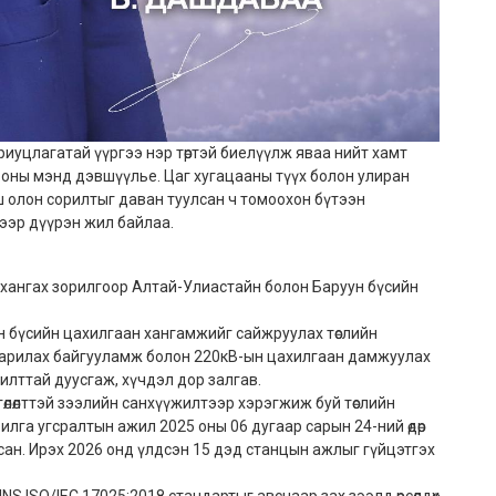
риуцлагатай үүргээ нэр төртэй биелүүлж яваа нийт хамт
 оны мэнд дэвшүүлье. Цаг хугацааны түүх болон улиран
 олон сорилтыг даван туулсан ч томоохон бүтээн
ээр дүүрэн жил байлаа.
 хангах зорилгоор Алтай-Улиастайн болон Баруун бүсийн
н бүсийн цахилгаан хангамжийг сайжруулах төслийн
аарилах байгууламж болон 220кВ-ын цахилгаан дамжуулах
лттай дуусгаж, хүчдэл дор залгав.
гөлөлттэй зээлийн санхүүжилтээр хэрэгжиж буй төслийн
лга угсралтын ажил 2025 оны 06 дугаар сарын 24-ний өдөр
асан. Ирэх 2026 онд үлдсэн 15 дэд станцын ажлыг гүйцэтгэх