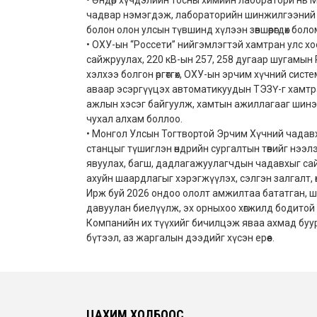
• Өндөр хүчдэлийн тосны химийн лаборатори нь MN
чадвар нэмэгдэж, лабораторийн шинжилгээний үр
болон олон улсын түвшинд хүлээн зөвшөөрөгдөх бол
• ОХУ-ын “Россети” нийгэмлэгтэй хамтран улс 
сайжруулах, 220 кВ-ын 257, 258 дугаар шугамын
хэлхээ болгон өргөтгөх, ОХУ-ын эрчим хүчний си
аваар эсэргүүцэх автоматикуудын ТЭЗҮ-г хамтр
ажлын хэсэг байгуулж, хамтын ажиллагааг шинэ 
чухал алхам боллоо.
• Монгол Улсын Тогтвортой Эрчим Хүчний чадавх
станцыг түшиглэн өндрийн сургалтын төвийг нээлэ
явуулах, багш, дадлагажуулагчдын чадавхыг сайж
ахуйн шаардлагыг хэрэгжүүлэх, сэлгэн залгалт, 
Ирж буй 2026 ондоо ололт амжилтаа бататган, ш
давуулан биелүүлж, эх орныхоо хөгжилд бодитой х
Компанийн их түүхийг бичилцэж яваа ахмад буур
бүтээл, аз жаргалын дээдийг хүсэн ерөөе.
ЦАХИМ ХОЛБООС