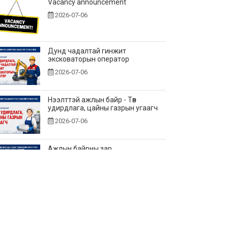
Vacancy announcement
2026-07-06
Дунд чадалтай гинжит
эксковаторын оператор
2026-07-06
Нээлттэй ажлын байр - Төв
удирдлага, цайны газрын угаагч
2026-07-06
Ажлын байрны зар
2026-06-25
Нээлттэй ажлын байр - Төв
удирдлагад өндөр үелзлэлийн
холбооны инженер
2026-06-22