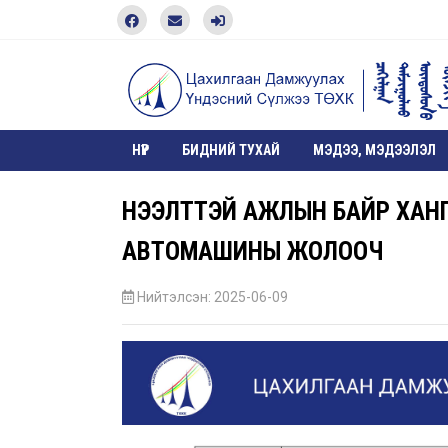
НҮҮР
БИДНИЙ ТУХАЙ
МЭДЭЭ, МЭДЭЭЛЭЛ
НЭЭЛТТЭЙ АЖЛЫН БАЙР ХАНГ
АВТОМАШИНЫ ЖОЛООЧ
Нийтэлсэн: 2025-06-09