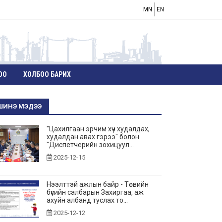
MN
EN
ОО
ХОЛБОО БАРИХ
ШИНЭ МЭДЭЭ
"Цахилгаан эрчим хүч худалдах,
худалдан авах гэрээ" болон
"Диспетчерийн зохицуул...
2025-12-15
Нээлттэй ажлын байр - Төвийн
бүсийн салбарын Захиргаа, аж
ахуйн албанд туслах то...
2025-12-12