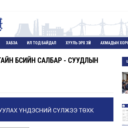
ХАБЭА
ИЛ ТОД БАЙДАЛ
ХУУЛЬ ЭРХ ЗҮЙ
АХМАДЫН ХОР
АЙН БҮСИЙН САЛБАР - СУУДЛЫН