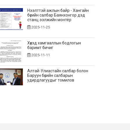
Нээлттэй ажлын байр - Хангайн
бүсийн салбар Баянхонгор дэд
станц ээлжийн монтёр
2025-11-25
Хүүхэд хамгааллын бодлогын
баримт бичиг
2025-11-11
Алтай-Улиастайн салбар болон
Баруун бүсийн салбарын
удирдлагуудыг томилов
2025-10-31
Vacancy announcement
2025-10-28