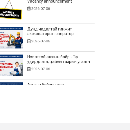
Vacancy announcement
2026-07-06
Дунд чадалтай гинжит
эксковаторын оператор
2026-07-06
Нээлттэй ажлын байр - Төв
удирдлага, цайны газрын угаагч
2026-07-06
Ажлын байрны зар
2026-06-25
Нээлттэй ажлын байр - Төв
удирдлагад өндөр үелзлэлийн
холбооны инженер
2026-06-22