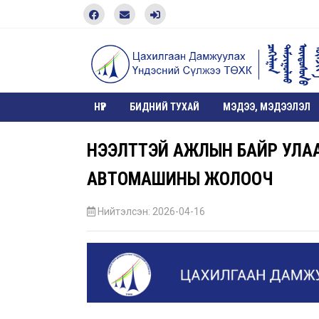
НҮҮР
БИДНИЙ ТУХАЙ
МЭДЭЭ, МЭДЭЭЛЭЛ
НЭЭЛТТЭЙ АЖЛЫН БАЙР УЛАА
АВТОМАШИНЫ ЖОЛООЧ
Нийтэлсэн: 2026-04-16