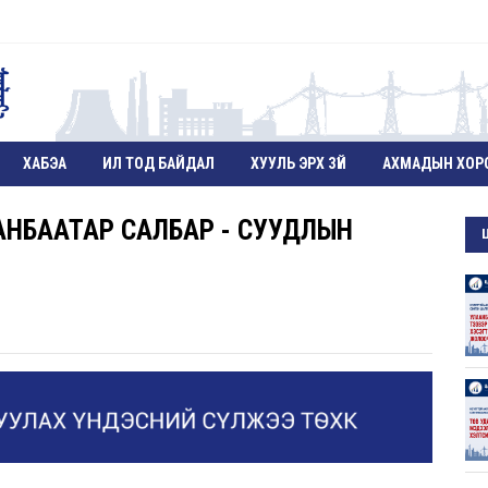
ХАБЭА
ИЛ ТОД БАЙДАЛ
ХУУЛЬ ЭРХ ЗҮЙ
АХМАДЫН ХОР
НБААТАР САЛБАР - СУУДЛЫН