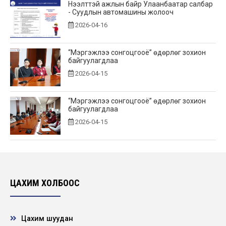
Нээлттэй ажлын байр Улаанбаатар салбар
- Суудлын автомашины жолооч
2026-04-16
“Мэргэжлээ сонгоцгооё” өдөрлөг зохион
байгуулагдлаа
2026-04-15
“Мэргэжлээ сонгоцгооё” өдөрлөг зохион
байгуулагдлаа
2026-04-15
Эрчим хүчний салбарын нээлттэй хаалганы
өдөрлөг
2026-04-15
ЦАХИМ ХОЛБООС
Нээлттэй ажлын байр -Говийн бүсийн салбар
дэд станцын ээлжийн инженер
Цахим шуудан
2026-03-24