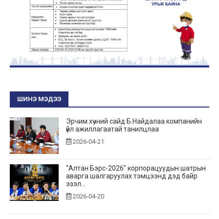
ШИНЭ МЭДЭЭ
Эрчим хүчний сайд Б.Найдалаа компанийн
үйл ажиллагаатай танилцлаа
2026-04-21
“Алтан Бэрс-2026” корпорацуудын шатрын
аварга шалгаруулах тэмцээнд дэд байр
эзэл...
2026-04-20