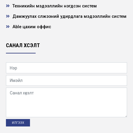
Техникийн мэдээллийн нэгдсэн систем
Спортын таван төрөлт тэмцээн өргөн хүрээг
Дамжуулах сүлжээний удирдлага мэдээллийн систем
хамарч амжилттай зохион байгуулагдлаа.
2026-03-23
Able цахим оффис
Аз жаргалын өргөө үүдээ нээлээ.
САНАЛ ХҮСЭЛТ
2026-03-18
Нээлттэй ажлын байр - Хангайн бүсийн
салбар Булган дэд станц ээлжийн монтёр
2026-03-14
Авлигыг мэдээлэх 110 тусгай дугаар 11-10
болж өөрчлөгдлөө
2026-03-09
Эрчим хүчээ хэмнэлт