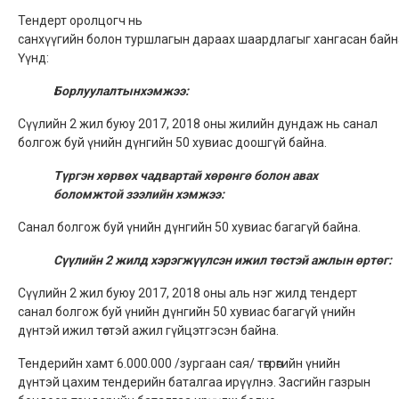
Тендерт оролцогч нь
санхүүгийн болон туршлагын дараах шаардлагыг хангасан байн
Үүнд:
Б
орлуулалтынхэмжээ:
Сүүлийн 2 жил буюу 2017, 2018 оны жилийн дундаж нь санал
болгож буй үнийн дүнгийн 50 хувиас доошгүй байна.
Түргэн хөрвөх чадвартай хөрөнгө болон авах
боломжтой зээлийн
хэмжээ:
Санал болгож буй үнийн дүнгийн 50 хувиас багагүй байна.
Сүүлийн
2
жилд
хэрэгжүүлсэн
ижил
төстэй
ажлын
өртөг:
Сүүлийн 2 жил буюу 2017, 2018 оны аль нэг жилд тендерт
санал болгож буй үнийн дүнгийн 50 хувиас багагүй үнийн
дүнтэй ижил төстэй ажил гүйцэтгэсэн байна.
Тендерийн хамт 6.000.000 /зургаан сая/ төгрөгийн үнийн
дүнтэй цахим тендерийн баталгаа ирүүлнэ. Засгийн газрын