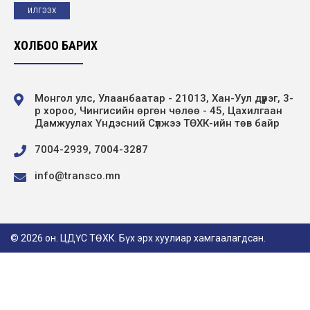
“Хөдөлмөрийн аюулгүй байдал – Ажилтан
бүрийн оролцоо” сэдэвт уралдааны
шилдгүүд...
ХОЛБОО БАРИХ
2026-04-28
Эрчим хүчний сайд Б.Найдалаа компанийн
Монгол улс, Улаанбаатар - 21013, Хан-Уул дүүрэг, 3-
үйл ажиллагаатай танилцлаа
р хороо, Чингисийн өргөн чөлөө - 45, Цахилгаан
Дамжуулах Үндэсний Сүлжээ ТӨХК-ийн төв байр
2026-04-21
7004-2939, 7004-3287
“Алтан Бэрс-2026” корпорацуудын шатрын
аварга шалгаруулах тэмцээнд дэд байр
info@transco.mn
эзэл...
2026-04-20
© 2026 он. ЦДҮС ТӨХК. Бүх эрх хуулиар хамгаалагдсан.
Нээлттэй ажлын байр Улаанбаатар салбар
- Суудлын автомашины жолооч
2026-04-16
“Мэргэжлээ сонгоцгооё” өдөрлөг зохион