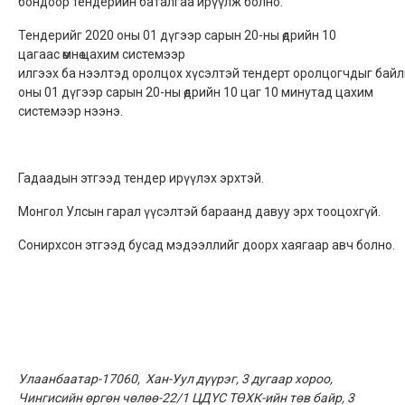
бондоор тендерийн баталгаа ирүүлж болно.
Тендерийг 2020 оны 01 дүгээр сарын 20-ны өдрийн 10
цагаас өмнө цахим системээр
илгээх ба нээлтэд оролцох хүсэлтэй тендерт оролцогчдыг бай
оны 01 дүгээр сарын 20-ны өдрийн 10 цаг 10 минутад цахим
системээр
нээнэ.
Гадаадын этгээд тендер ирүүлэх эрхтэй.
Монгол Улсын гарал үүсэлтэй бараанд давуу эрх тооцохгүй.
Сонирхсон этгээд бусад мэдээллийг доорх хаягаар авч болно.
Улаанбаатар-17060, Хан-Уул дүүрэг
,
3 дугаар хороо,
Чингисийн өргөн чөлөө-22
/1
ЦДҮС ТӨХК-ийн төв байр, 3