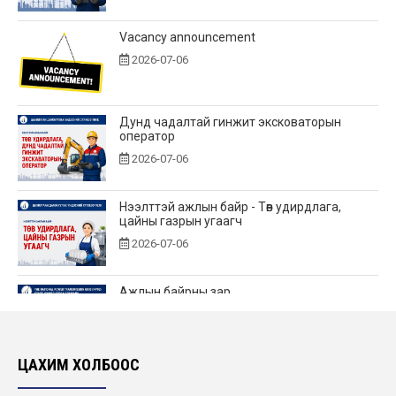
Vacancy announcement
2026-07-06
Дунд чадалтай гинжит эксковаторын
оператор
2026-07-06
Нээлттэй ажлын байр - Төв удирдлага,
цайны газрын угаагч
2026-07-06
Ажлын байрны зар
2026-06-25
ЦАХИМ ХОЛБООС
Нээлттэй ажлын байр - Төв удирдлагад өндөр
үелзлэлийн холбооны инженер