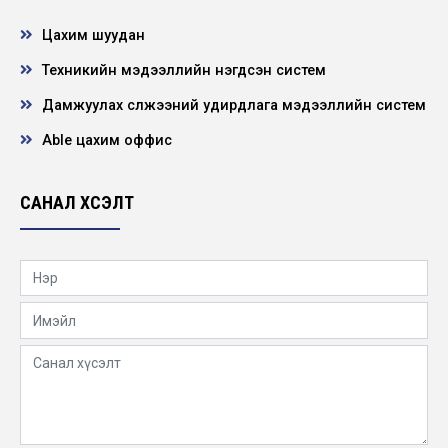
2026-06-22
Цахим шуудан
Техникийн мэдээллийн нэгдсэн систем
НЭЭЛТТЭЙ АЖЛЫН БАЙРНЫ СОНГОН
ШАЛГАРУУЛАЛТЫН ЗАР
Дамжуулах сүлжээний удирдлага мэдээллийн систем
2026-06-21
Able цахим оффис
"ХҮҮХЭД ХҮМҮҮЖЛИЙН ЭЕРЭГ АРГА”
сэдэвт сургалт зохион байгууллаа
САНАЛ ХҮСЭЛТ
2026-05-22
Нээлттэй ажлын байр -Төв удирдлага
Барилгын инженер
2026-05-19
УГИЙН БИЧИГ – ЭРҮҮЛ МОНГОЛ” сургалт
ЦДҮС ТӨХК-ийн хэмжээнд зохион
байгуулав
2026-05-12