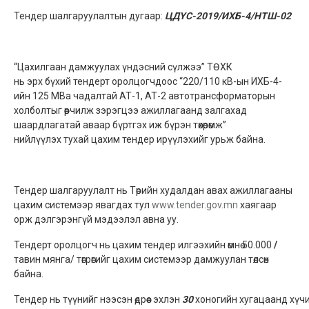
Тендер шалгаруулалтын дугаар:
ЦДҮС-2019
/
ИХБ-4
/
НТШ-02
“Цахилгаан дамжуулах үндэсний сүлжээ” ТӨХК
нь эрх бүхий тендерт оролцогчдоос “220/110 кВ-ын ИХБ-4-
ийн 125 МВа чадалтай АТ-1, АТ-2 автотрансформаторын
холболтыг өөрчилж зэрэгцээ ажиллагаанд залгахад
шаардлагатай аваар бүртгэх иж бүрэн төхөөрөмж”
нийлүүлэх тухай цахим тендер ирүүлэхийг урьж байна.
Тендер шалгаруулалт нь Төрийн худалдан авах ажиллагааны
цахим системээр явагдах тул
www.tender.gov.mn
хаягаар
орж дэлгэрэнгүй мэдээлэл авна уу.
Тендерт оролцогч нь цахим тендер илгээхийн өмнө 50.000
/
тавин мянга/
төгрөгийг цахим системээр дамжуулан төлсөн
байна.
Тендер нь түүнийг нээсэн өдрөөс эхлэн
30
хоногийн хугацаанд хү