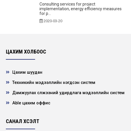
Consulting services for project
implementation, energy efficiency measures
for p...
2020-03-20
Шинэ коронавирусын эсрэг хамтдаа
2020-03-11
ЦАХИМ ХОЛБООС
Хамгаалалтын зурваст ажиллав
Цахим шуудан
2020-02-03
Техникийн мэдээллийн нэгдсэн систем
Дамжуулах сүлжээний удирдлага мэдээллийн систем
Зөвлөмж гаргав
2020-02-03
Able цахим оффис
САНАЛ ХҮСЭЛТ
Цахилгаан дамжуулах үндэсний сүлжээ
ТӨХК-ийн 2019 оны шилдэг 10 ажил