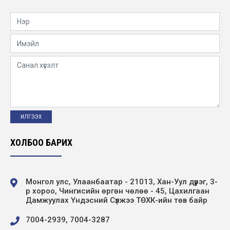
2020-01-23
Мэндчилгээ
2019-12-30
Сургалт зохион байгуулав
2019-12-20
Зөвлөгөөн зохион байгуулав
ХОЛБОО БАРИХ
2019-12-13
Монгол улс, Улаанбаатар - 21013, Хан-Уул дүүрэг, 3-
р хороо, Чингисийн өргөн чөлөө - 45, Цахилгаан
Дамжуулах Үндэсний Сүлжээ ТӨХК-ийн төв байр
7004-2939, 7004-3287