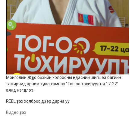
Монголын Жүдо бөхийн холбооны үндэсний шигшээ багийн
тамирчид эрчим хүчээ хэмнэх "Тог-оо тохируулъя 17-22"
аянд нэгдлээ.
REEL үзэх холбоос дээр дарна уу
Видео үзэх