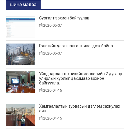
ШИНЭ МЭДЭЭ
Сургалт зохион байгуулав
2020-05-07
Гэнэтийн үзлэг шалгалт явагдаж байна
2020-05-07
Үйлдвэрлэл техникийн зөвлөлийн 2 дугаар
улирлын хурлыг цахимаар зохион
байгуулла...
2020-04-15
Хамгаалалтын зурвасын дэглэм сахиулах
аян
2020-04-15