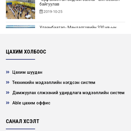
байгуулав
2019-10-25
Улаанбаатар- Мандалговийн 330 кв-ын
овортой 249 км урт 220 кв-ын ЦДАШ, дэд
станц...
2019-10-24
ЦАХИМ ХОЛБООС
Газрын тос боловсруулах үйлдвэрийн дэд
бүтцийн ажлын нээлт болов
Цахим шуудан
2019-10-17
Техникийн мэдээллийн нэгдсэн систем
Эрчим хүчний салбарын хяналтын ажилтны
Дамжуулах сүлжээний удирдлага мэдээллийн систем
11 дэх удаагийн зөвлөгөөн
2019-10-04
Able цахим оффис
Мэдээллийн аюулгүй байдлын удирдлагын
САНАЛ ХҮСЭЛТ
тогтолцооны дотоод аудиторуудыг бэлтгэх
су...