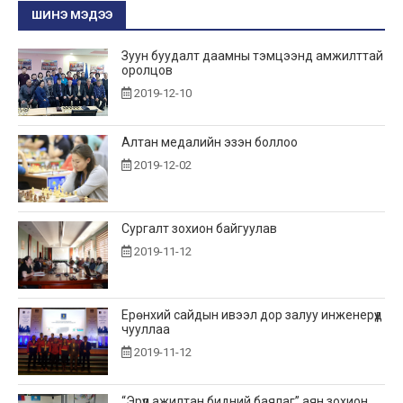
ШИНЭ МЭДЭЭ
Зуун буудалт даамны тэмцээнд амжилттай
оролцов
2019-12-10
Алтан медалийн эзэн боллоо
2019-12-02
Сургалт зохион байгуулав
2019-11-12
Ерөнхий сайдын ивээл дор залуу инженерүүд
чууллаа
2019-11-12
“Эрүүл ажилтан бидний баялаг” аян зохион