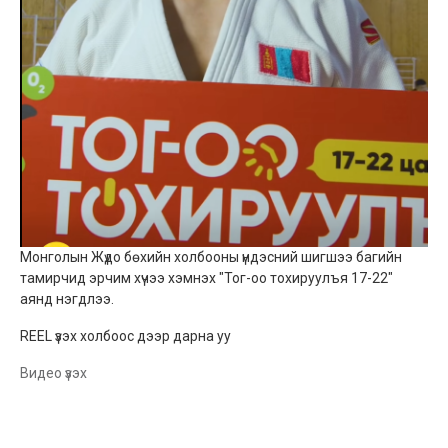
Монголын Жүдо бөхийн холбооны үндэсний шигшээ багийн
тамирчид эрчим хүчээ хэмнэх "Тог-оо тохируулъя 17-22"
аянд нэгдлээ.
REEL үзэх холбоос дээр дарна уу
Видео үзэх