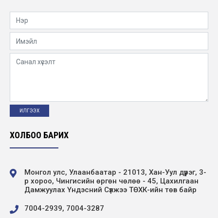
2019-09-30
Ахмадуудад хүндэтгэл үзүүлэв
2019-09-30
Эрчим хүчний салбарын “Нээлттэй
Өдөрлөг”-т амжилттай оролцлоо
2019-09-30
Эрчим хүчний хэмнэлтийн жил болгон
зарласантай холбогдуулан зохион
ХОЛБОО БАРИХ
байгуулсан аж...
2019-09-18
Монгол улс, Улаанбаатар - 21013, Хан-Уул дүүрэг, 3-
р хороо, Чингисийн өргөн чөлөө - 45, Цахилгаан
Дамжуулах Үндэсний Сүлжээ ТӨХК-ийн төв байр
7004-2939, 7004-3287