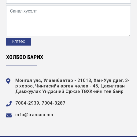
ХОЛБОО БАРИХ
Монгол улс, Улаанбаатар - 21013, Хан-Уул дүүрэг, 3-
р хороо, Чингисийн өргөн чөлөө - 45, Цахилгаан
Дамжуулах Үндэсний Сүлжээ ТӨХК-ийн төв байр
7004-2939, 7004-3287
info@transco.mn