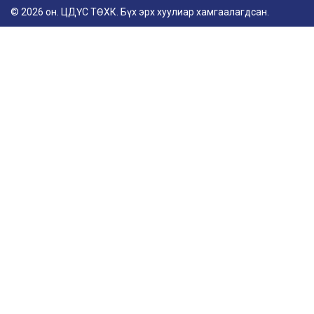
© 2026 он. ЦДҮС ТӨХК. Бүх эрх хуулиар хамгаалагдсан.