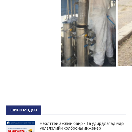
ШИНЭ МЭДЭЭ
Нээлттэй ажлын байр - Төв удирдлагад өндөр
үелзлэлийн холбооны инженер