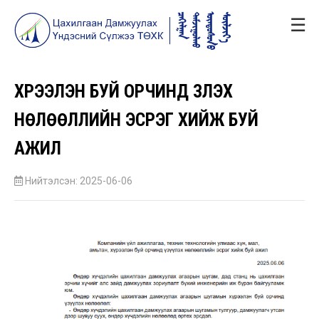
☰
ХҮРЭЭЛЭН БУЙ ОРЧИНД ҮЗҮҮЛЭХ
НӨЛӨӨЛЛИЙН ЭСРЭГ ХИЙЖ БУЙ
АЖИЛ
Нийтэлсэн: 2025-06-06