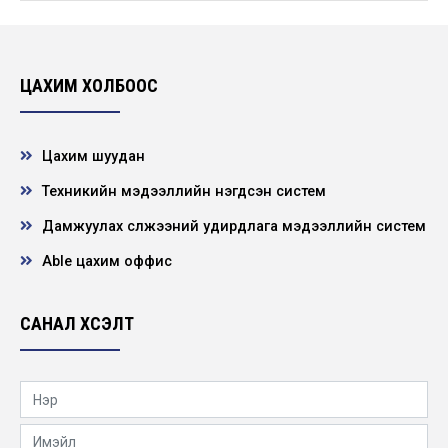
“Хөдөлмөрийн аюулгүй байдал – Ажилтан
бүрийн оролцоо” сэдэвт уралдааны
шилдгүүд...
2026-04-28
ЦАХИМ ХОЛБООС
Цахим шуудан
Техникийн мэдээллийн нэгдсэн систем
Дамжуулах сүлжээний удирдлага мэдээллийн систем
Able цахим оффис
САНАЛ ХҮСЭЛТ