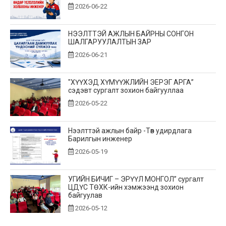
2026-06-22
НЭЭЛТТЭЙ АЖЛЫН БАЙРНЫ СОНГОН
ШАЛГАРУУЛАЛТЫН ЗАР
2026-06-21
"ХҮҮХЭД ХҮМҮҮЖЛИЙН ЭЕРЭГ АРГА”
сэдэвт сургалт зохион байгууллаа
2026-05-22
Нээлттэй ажлын байр -Төв удирдлага
Барилгын инженер
2026-05-19
УГИЙН БИЧИГ – ЭРҮҮЛ МОНГОЛ” сургалт
ЦДҮС ТӨХК-ийн хэмжээнд зохион
байгуулав
2026-05-12