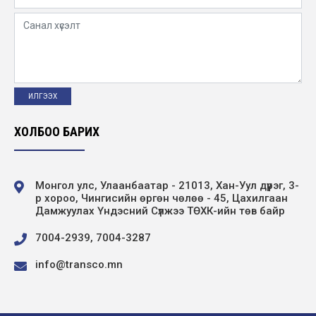
ХОЛБОО БАРИХ
Монгол улс, Улаанбаатар - 21013, Хан-Уул дүүрэг, 3-
р хороо, Чингисийн өргөн чөлөө - 45, Цахилгаан
Дамжуулах Үндэсний Сүлжээ ТӨХК-ийн төв байр
7004-2939, 7004-3287
info@transco.mn