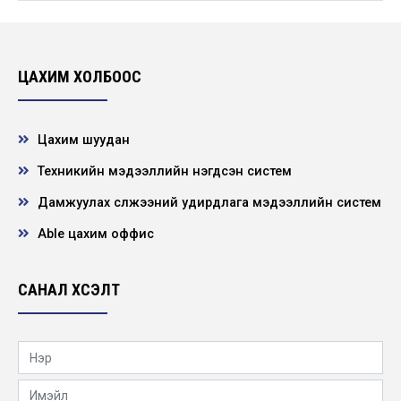
Эрчим хүчний салбарын нээлттэй хаалганы
өдөрлөг
2026-04-15
ЦАХИМ ХОЛБООС
Цахим шуудан
Техникийн мэдээллийн нэгдсэн систем
Дамжуулах сүлжээний удирдлага мэдээллийн систем
Able цахим оффис
САНАЛ ХҮСЭЛТ