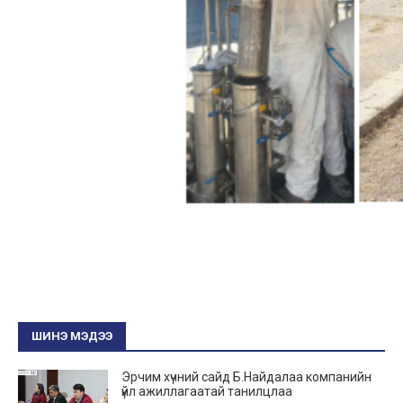
ШИНЭ МЭДЭЭ
Эрчим хүчний сайд Б.Найдалаа компанийн
үйл ажиллагаатай танилцлаа