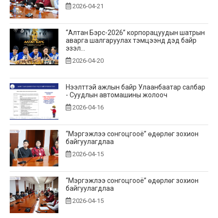
2026-04-21
“Алтан Бэрс-2026” корпорацуудын шатрын
аварга шалгаруулах тэмцээнд дэд байр
эзэл...
2026-04-20
Нээлттэй ажлын байр Улаанбаатар салбар
- Суудлын автомашины жолооч
2026-04-16
“Мэргэжлээ сонгоцгооё” өдөрлөг зохион
байгуулагдлаа
2026-04-15
“Мэргэжлээ сонгоцгооё” өдөрлөг зохион
байгуулагдлаа
2026-04-15