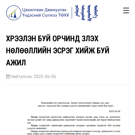
☰
ХҮРЭЭЛЭН БУЙ ОРЧИНД ҮЗҮҮЛЭХ
НӨЛӨӨЛЛИЙН ЭСРЭГ ХИЙЖ БУЙ
АЖИЛ
Нийтэлсэн: 2025-06-06