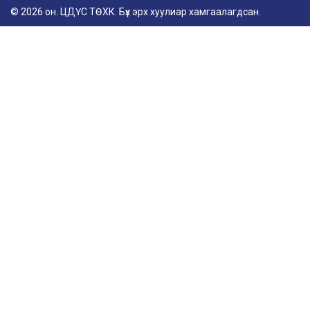
© 2026 он. ЦДҮС ТӨХК. Бүх эрх хуулиар хамгаалагдсан.