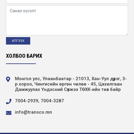
ХОЛБОО БАРИХ
Монгол улс, Улаанбаатар - 21013, Хан-Уул дүүрэг, 3-
р хороо, Чингисийн өргөн чөлөө - 45, Цахилгаан
Дамжуулах Үндэсний Сүлжээ ТӨХК-ийн төв байр
7004-2939, 7004-3287
info@transco.mn