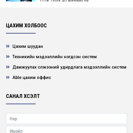
ЦДҮС ТӨХК 40 жилийн ой
2007-12-30
ЦАХИМ ХОЛБООС
Цахим шуудан
Техникийн мэдээллийн нэгдсэн систем
Дамжуулах сүлжээний удирдлага мэдээллийн систем
Able цахим оффис
САНАЛ ХҮСЭЛТ