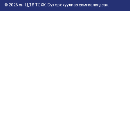
© 2026 он. ЦДҮС ТӨХК. Бүх эрх хуулиар хамгаалагдсан.