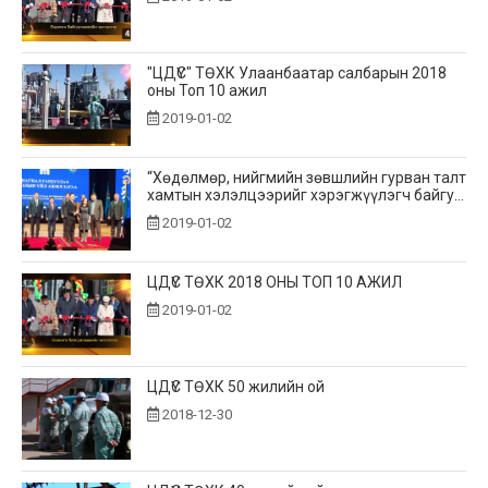
"ЦДҮС" ТӨХК Улаанбаатар салбарын 2018
оны Топ 10 ажил
2019-01-02
“Хөдөлмөр, нийгмийн зөвшлийн гурван талт
хамтын хэлэлцээрийг хэрэгжүүлэгч байгу...
2019-01-02
ЦДҮС ТӨХК 2018 ОНЫ ТОП 10 АЖИЛ
2019-01-02
ЦДҮС ТӨХК 50 жилийн ой
2018-12-30