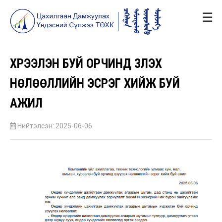
☰
ХҮРЭЭЛЭН БУЙ ОРЧИНД ҮЗҮҮЛЭХ
НӨЛӨӨЛЛИЙН ЭСРЭГ ХИЙЖ БУЙ
АЖИЛ
Нийтэлсэн: 2025-06-06