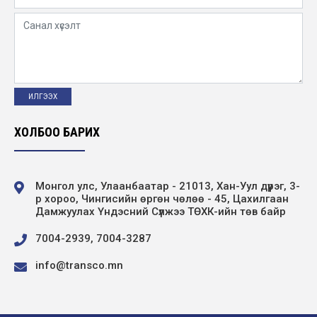
ХОЛБОО БАРИХ
Монгол улс, Улаанбаатар - 21013, Хан-Уул дүүрэг, 3-
р хороо, Чингисийн өргөн чөлөө - 45, Цахилгаан
Дамжуулах Үндэсний Сүлжээ ТӨХК-ийн төв байр
7004-2939, 7004-3287
info@transco.mn