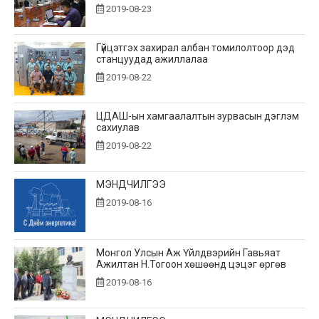
2019-08-23
Гүйцэтгэх захирал албан томилолтоор дэд
станцуудад ажиллалаа
2019-08-22
ЦДАШ-ын хамгаалалтын зурвасын дэглэм
сахиулав
2019-08-22
МЭНДЧИЛГЭЭ
2019-08-16
Монгол Улсын Аж Үйлдвэрийн Гавьяат
Ажилтан Н.Тогоон хөшөөнд цэцэг өргөв
2019-08-16