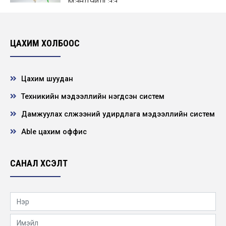
МЭНДЧИЛГЭЭ
2019-07-10
ЦАХИМ ХОЛБООС
Цахим шуудан
Техникийн мэдээллийн нэгдсэн систем
Дамжуулах сүлжээний удирдлага мэдээллийн систем
Able цахим оффис
САНАЛ ХҮСЭЛТ