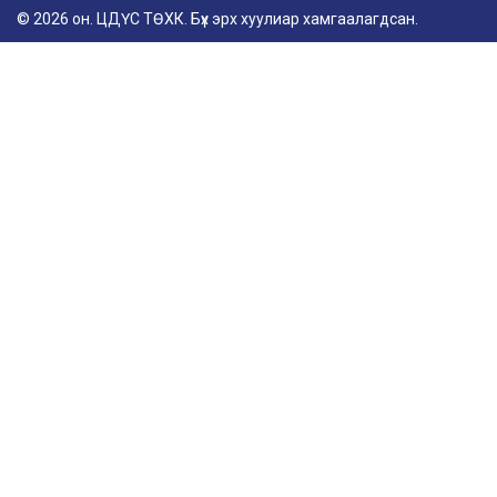
© 2026 он. ЦДҮС ТӨХК. Бүх эрх хуулиар хамгаалагдсан.