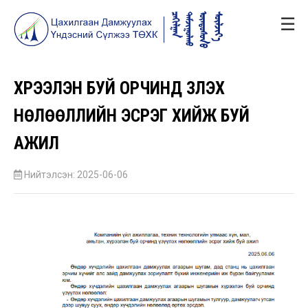
☰
ХҮРЭЭЛЭН БУЙ ОРЧИНД ҮЗҮҮЛЭХ
НӨЛӨӨЛЛИЙН ЭСРЭГ ХИЙЖ БУЙ
АЖИЛ
Нийтэлсэн: 2025-06-06