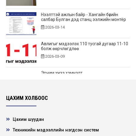
Нээлттэй ажлын байр - Хангайн бүсийн
салбар Булган дэд станц ээлжийн монтёр
2026-03-14
Авлигыг мэдээлэх 110 тусгай дугаар 11-10
болж өөрчлөгдлөө
2026-03-09
Эрчим хүчээ хэмнэлт
2026-02-25
ЦАХИМ ХОЛБООС
Сар шинийн мэндчилгээ
2026-02-17
Цахим шуудан
Техникийн мэдээллийн нэгдсэн систем
ЭРЧИМ ХҮЧЭЭ ЗӨВ ХЭРЭГЛЭЖ-ЗӨНДӨӨ