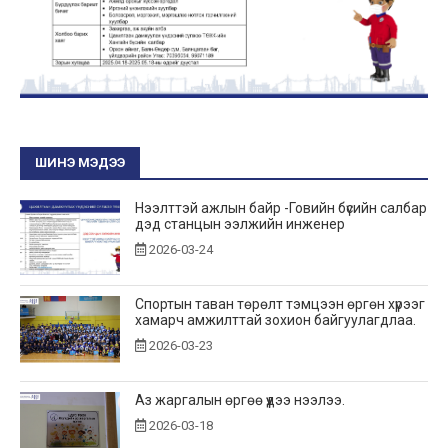
ШИНЭ МЭДЭЭ
Нээлттэй ажлын байр -Говийн бүсийн салбар
дэд станцын ээлжийн инженер
2026-03-24
Спортын таван төрөлт тэмцээн өргөн хүрээг
хамарч амжилттай зохион байгуулагдлаа.
2026-03-23
Аз жаргалын өргөө үүдээ нээлээ.
2026-03-18