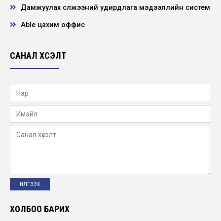
ХЭМНЭЕ” аян хэрэгжиж байна
Дамжуулах сүлжээний удирдлага мэдээллийн систем
2026-02-12
Able цахим оффис
Эмгэнэл
2026-02-10
САНАЛ ХҮСЭЛТ
Нээлттэй ажлын байр - Төв удирдлага,
тусгай зориулалтын машин механизмын
жолооч
2026-02-04
“Жендэрийн тэгш байдал, тэгш оролцоо
бизнесийн давуу тал болох нь” сургалт
зохио...
2026-01-29
Нээлттэй ажлын байр - Улаанбаатар
салбар, сантехникийн слесарь
ХОЛБОО БАРИХ
2026-01-29