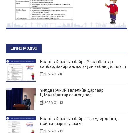
ШИНЭ МЭДЭЭ
Нээлттэй ажлын байр - Улаанбаатар
салбар, Захиргаа, аж ахуйн албанд үйлчлэгч
2026-01-16
Үйлдвэрчний эвлэлийн даргаар
Ц.Мөнхбаатар сонгогдлоо.
2026-01-13
Нээлттэй ажлын байр - Төв удирдлага,
цайны газрын угаагч
2026-01-12