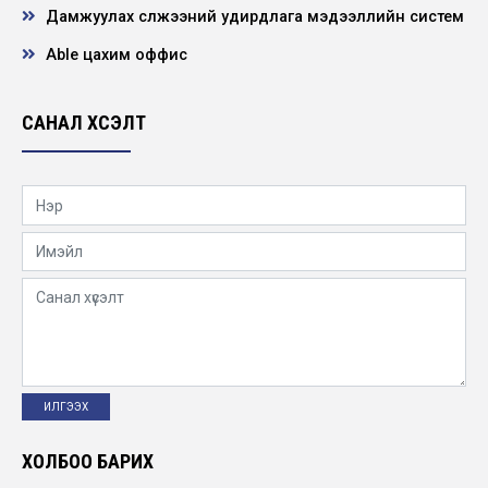
Дамжуулах сүлжээний удирдлага мэдээллийн систем
Нээлттэй ажлын байр - Төвийн бүсийн
салбарын Захиргаа, аж ахуйн албанд
туслах то...
Able цахим оффис
2025-12-12
САНАЛ ХҮСЭЛТ
Нээлттэй ажлын байр - Хангайн бүсийн
салбар Баянхонгор дэд станц ээлжийн
монтёр
2025-11-25
Хүүхэд хамгааллын бодлогын баримт бичиг
2025-11-11
Алтай-Улиастайн салбар болон Баруун
бүсийн салбарын удирдлагуудыг томилов
2025-10-31
ХОЛБОО БАРИХ
Vacancy announcement