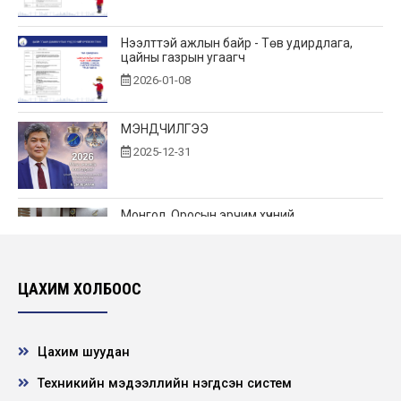
Нээлттэй ажлын байр - Төв удирдлага,
цайны газрын угаагч
2026-01-08
МЭНДЧИЛГЭЭ
2025-12-31
Монгол, Оросын эрчим хүчний
байгууллагууд хамтын ажиллагаагаа
өргөжүүлнэ.
2025-12-19
ЦАХИМ ХОЛБООС
"Цахилгаан эрчим хүч худалдах, худалдан
авах гэрээ" болон "Диспетчерийн
зохицуул...
Цахим шуудан
2025-12-15
Техникийн мэдээллийн нэгдсэн систем